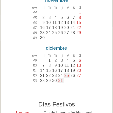
noviembre
l
m
m
j
v
s
d
sm
1
44
2
3
4
5
6
7
8
45
9
10
11
12
13
14
15
46
16
17
18
19
20
21
22
47
23
24
25
26
27
28
29
48
30
49
diciembre
l
m
m
j
v
s
d
sm
1
2
3
4
5
6
49
7
8
9
10
11
12
13
50
14
15
16
17
18
19
20
51
21
22
23
24
25
26
27
52
28
29
30
31
53
Días Festivos
1
enero
Día de Liberación Nacional