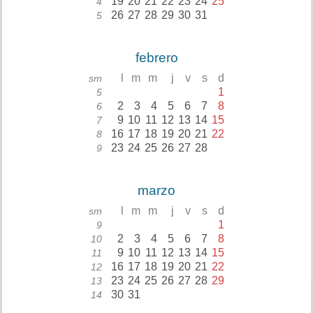
19
20
21
22
23
24
25
4
26
27
28
29
30
31
5
febrero
l
m
m
j
v
s
d
sm
1
5
2
3
4
5
6
7
8
6
9
10
11
12
13
14
15
7
16
17
18
19
20
21
22
8
23
24
25
26
27
28
9
marzo
l
m
m
j
v
s
d
sm
1
9
2
3
4
5
6
7
8
10
9
10
11
12
13
14
15
11
16
17
18
19
20
21
22
12
23
24
25
26
27
28
29
13
30
31
14