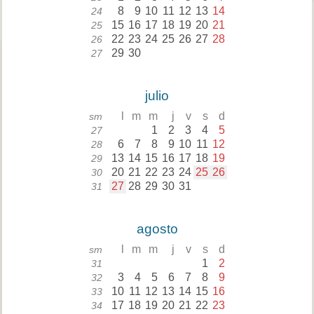
8
9
10
11
12
13
14
24
15
16
17
18
19
20
21
25
22
23
24
25
26
27
28
26
29
30
27
julio
l
m
m
j
v
s
d
sm
1
2
3
4
5
27
6
7
8
9
10
11
12
28
13
14
15
16
17
18
19
29
20
21
22
23
24
25
26
30
27
28
29
30
31
31
agosto
l
m
m
j
v
s
d
sm
1
2
31
3
4
5
6
7
8
9
32
10
11
12
13
14
15
16
33
17
18
19
20
21
22
23
34