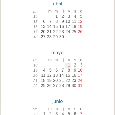
abril
l
m
m
j
v
s
d
sm
1
2
3
4
5
14
6
7
8
9
10
11
12
15
13
14
15
16
17
18
19
16
20
21
22
23
24
25
26
17
27
28
29
30
18
mayo
l
m
m
j
v
s
d
sm
1
2
3
18
4
5
6
7
8
9
10
19
11
12
13
14
15
16
17
20
18
19
20
21
22
23
24
21
25
26
27
28
29
30
31
22
junio
l
m
m
j
v
s
d
sm
1
2
3
4
5
6
7
23