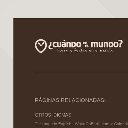
PÁGINAS RELACIONADAS:
OTROS IDIOMAS
This page in English:
WhenOnEarth.com > Calendar