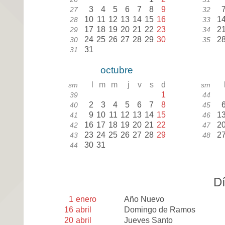
3
4
5
6
7
8
9
27
32
10
11
12
13
14
15
16
1
28
33
17
18
19
20
21
22
23
2
29
34
24
25
26
27
28
29
30
2
30
35
31
31
octubre
l
m
m
j
v
s
d
sm
sm
1
39
44
2
3
4
5
6
7
8
40
45
9
10
11
12
13
14
15
1
41
46
16
17
18
19
20
21
22
2
42
47
23
24
25
26
27
28
29
2
43
48
30
31
44
Dí
1
enero
Año Nuevo
16
abril
Domingo de Ramos
20
abril
Jueves Santo