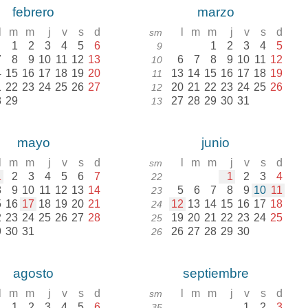
febrero
marzo
l
m
m
j
v
s
d
l
m
m
j
v
s
d
sm
1
2
3
4
5
6
1
2
3
4
5
9
7
8
9
10
11
12
13
6
7
8
9
10
11
12
10
4
15
16
17
18
19
20
13
14
15
16
17
18
19
11
1
22
23
24
25
26
27
20
21
22
23
24
25
26
12
8
29
27
28
29
30
31
13
mayo
junio
l
m
m
j
v
s
d
l
m
m
j
v
s
d
sm
1
2
3
4
5
6
7
1
2
3
4
22
8
9
10
11
12
13
14
5
6
7
8
9
10
11
23
5
16
17
18
19
20
21
12
13
14
15
16
17
18
24
2
23
24
25
26
27
28
19
20
21
22
23
24
25
25
9
30
31
26
27
28
29
30
26
agosto
septiembre
l
m
m
j
v
s
d
l
m
m
j
v
s
d
sm
1
2
3
4
5
6
1
2
3
35