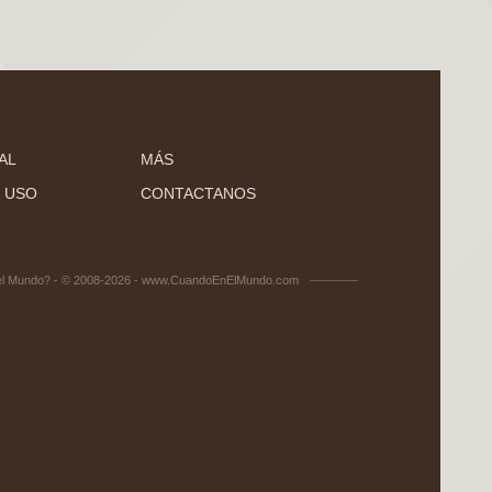
AL
MÁS
 USO
CONTACTANOS
el Mundo? - © 2008-2026 - www.CuandoEnElMundo.com