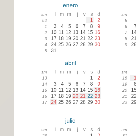
enero
l
m
m
j
v
s
d
sm
sm
1
2
52
5
3
4
5
6
7
8
9
1
6
10
11
12
13
14
15
16
1
2
7
17
18
19
20
21
22
23
2
3
8
24
25
26
27
28
29
30
2
4
9
31
5
abril
l
m
m
j
v
s
d
sm
sm
1
2
13
18
3
4
5
6
7
8
9
14
19
10
11
12
13
14
15
16
1
15
20
17
18
19
20
21
22
23
2
16
21
24
25
26
27
28
29
30
2
17
22
julio
l
m
m
j
v
s
d
sm
sm
1
2
26
31