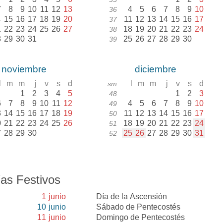
7
8
9
10
11
12
13
4
5
6
7
8
9
10
36
4
15
16
17
18
19
20
11
12
13
14
15
16
17
37
1
22
23
24
25
26
27
18
19
20
21
22
23
24
38
8
29
30
31
25
26
27
28
29
30
39
noviembre
diciembre
l
m
m
j
v
s
d
l
m
m
j
v
s
d
sm
1
2
3
4
5
1
2
3
48
6
7
8
9
10
11
12
4
5
6
7
8
9
10
49
3
14
15
16
17
18
19
11
12
13
14
15
16
17
50
0
21
22
23
24
25
26
18
19
20
21
22
23
24
51
7
28
29
30
25
26
27
28
29
30
31
52
as Festivos
1
junio
Día de la Ascensión
10
junio
Sábado de Pentecostés
11
junio
Domingo de Pentecostés