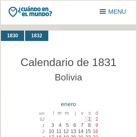
MENU
1830
1832
Calendario de 1831
Bolivia
enero
l
m
m
j
v
s
d
sm
1
2
52
3
4
5
6
7
8
9
1
10
11
12
13
14
15
16
2