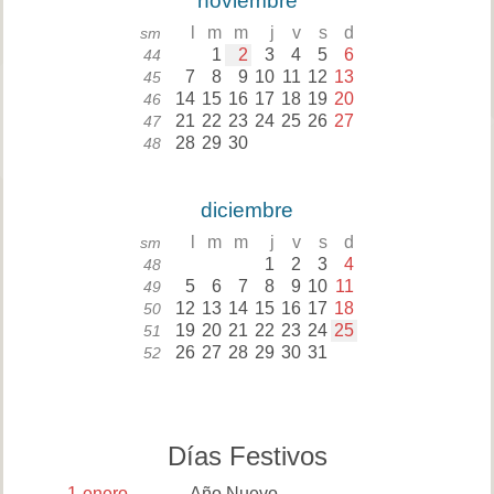
noviembre
l
m
m
j
v
s
d
sm
1
2
3
4
5
6
44
7
8
9
10
11
12
13
45
14
15
16
17
18
19
20
46
21
22
23
24
25
26
27
47
28
29
30
48
diciembre
l
m
m
j
v
s
d
sm
1
2
3
4
48
5
6
7
8
9
10
11
49
12
13
14
15
16
17
18
50
19
20
21
22
23
24
25
51
26
27
28
29
30
31
52
Días Festivos
1
enero
Año Nuevo