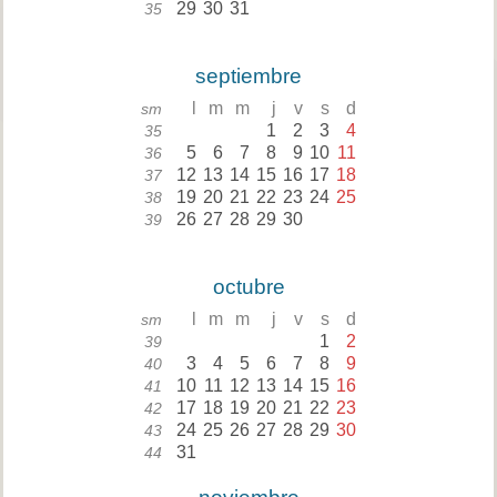
29
30
31
35
septiembre
l
m
m
j
v
s
d
sm
1
2
3
4
35
5
6
7
8
9
10
11
36
12
13
14
15
16
17
18
37
19
20
21
22
23
24
25
38
26
27
28
29
30
39
octubre
l
m
m
j
v
s
d
sm
1
2
39
3
4
5
6
7
8
9
40
10
11
12
13
14
15
16
41
17
18
19
20
21
22
23
42
24
25
26
27
28
29
30
43
31
44