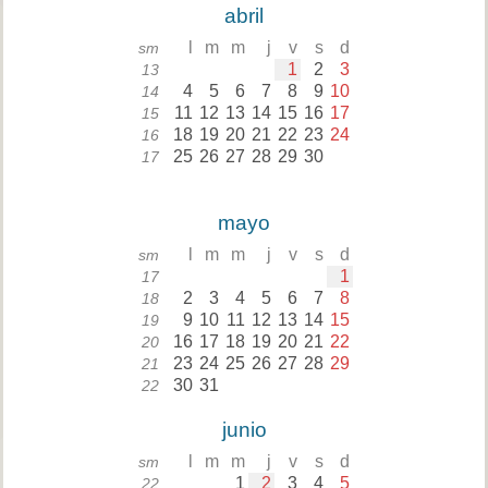
abril
l
m
m
j
v
s
d
sm
1
2
3
13
4
5
6
7
8
9
10
14
11
12
13
14
15
16
17
15
18
19
20
21
22
23
24
16
25
26
27
28
29
30
17
mayo
l
m
m
j
v
s
d
sm
1
17
2
3
4
5
6
7
8
18
9
10
11
12
13
14
15
19
16
17
18
19
20
21
22
20
23
24
25
26
27
28
29
21
30
31
22
junio
l
m
m
j
v
s
d
sm
1
2
3
4
5
22