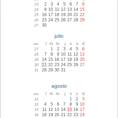
2
3
4
5
6
7
8
23
9
10
11
12
13
14
15
24
16
17
18
19
20
21
22
25
23
24
25
26
27
28
29
26
30
27
julio
l
m
m
j
v
s
d
sm
1
2
3
4
5
6
27
7
8
9
10
11
12
13
28
14
15
16
17
18
19
20
29
21
22
23
24
25
26
27
30
28
29
30
31
31
agosto
l
m
m
j
v
s
d
sm
1
2
3
31
4
5
6
7
8
9
10
32
11
12
13
14
15
16
17
33
18
19
20
21
22
23
24
34