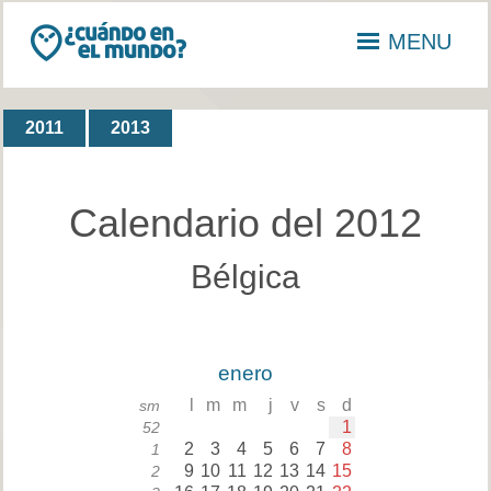
MENU
2011
2013
Calendario del 2012
Bélgica
enero
l
m
m
j
v
s
d
sm
1
52
2
3
4
5
6
7
8
1
9
10
11
12
13
14
15
2