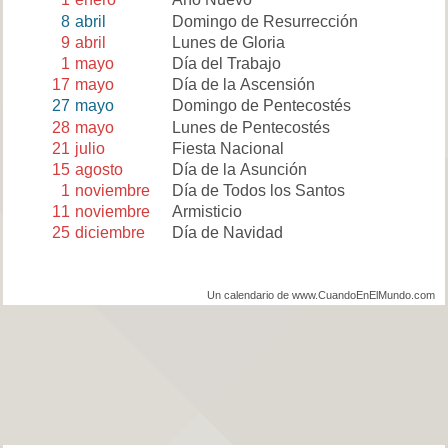
8
abril
Domingo de Resurrección
9
abril
Lunes de Gloria
1
mayo
Día del Trabajo
17
mayo
Día de la Ascensión
27
mayo
Domingo de Pentecostés
28
mayo
Lunes de Pentecostés
21
julio
Fiesta Nacional
15
agosto
Día de la Asunción
1
noviembre
Día de Todos los Santos
11
noviembre
Armisticio
25
diciembre
Día de Navidad
Un calendario de www.CuandoEnElMundo.com