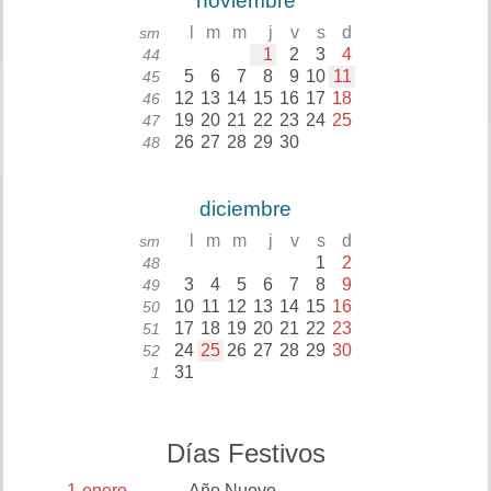
noviembre
l
m
m
j
v
s
d
sm
1
2
3
4
44
5
6
7
8
9
10
11
45
12
13
14
15
16
17
18
46
19
20
21
22
23
24
25
47
26
27
28
29
30
48
diciembre
l
m
m
j
v
s
d
sm
1
2
48
3
4
5
6
7
8
9
49
10
11
12
13
14
15
16
50
17
18
19
20
21
22
23
51
24
25
26
27
28
29
30
52
31
1
Días Festivos
1
enero
Año Nuevo