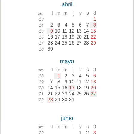
abril
l
m
m
j
v
s
d
sm
1
13
2
3
4
5
6
7
8
14
9
10
11
12
13
14
15
15
16
17
18
19
20
21
22
16
23
24
25
26
27
28
29
17
30
18
mayo
l
m
m
j
v
s
d
sm
1
2
3
4
5
6
18
7
8
9
10
11
12
13
19
14
15
16
17
18
19
20
20
21
22
23
24
25
26
27
21
28
29
30
31
22
junio
l
m
m
j
v
s
d
sm
1
2
3
22