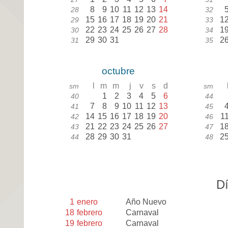
8
9
10
11
12
13
14
28
32
15
16
17
18
19
20
21
1
29
33
22
23
24
25
26
27
28
1
30
34
29
30
31
2
31
35
octubre
l
m
m
j
v
s
d
sm
sm
1
2
3
4
5
6
40
44
7
8
9
10
11
12
13
41
45
14
15
16
17
18
19
20
1
42
46
21
22
23
24
25
26
27
1
43
47
28
29
30
31
2
44
48
Dí
1
enero
Año Nuevo
18
febrero
Carnaval
19
febrero
Carnaval