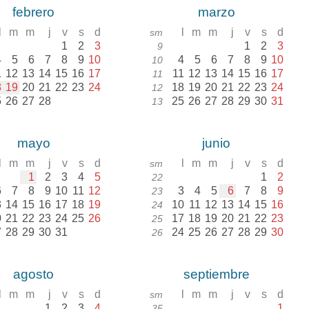
febrero
marzo
l
m
m
j
v
s
d
l
m
m
j
v
s
d
sm
1
2
3
1
2
3
9
4
5
6
7
8
9
10
4
5
6
7
8
9
10
10
1
12
13
14
15
16
17
11
12
13
14
15
16
17
11
8
19
20
21
22
23
24
18
19
20
21
22
23
24
12
5
26
27
28
25
26
27
28
29
30
31
13
mayo
junio
l
m
m
j
v
s
d
l
m
m
j
v
s
d
sm
1
2
3
4
5
1
2
22
6
7
8
9
10
11
12
3
4
5
6
7
8
9
23
3
14
15
16
17
18
19
10
11
12
13
14
15
16
24
0
21
22
23
24
25
26
17
18
19
20
21
22
23
25
7
28
29
30
31
24
25
26
27
28
29
30
26
agosto
septiembre
l
m
m
j
v
s
d
l
m
m
j
v
s
d
sm
1
2
3
4
1
35