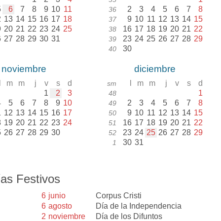
5
6
7
8
9
10
11
2
3
4
5
6
7
8
36
2
13
14
15
16
17
18
9
10
11
12
13
14
15
37
9
20
21
22
23
24
25
16
17
18
19
20
21
22
38
6
27
28
29
30
31
23
24
25
26
27
28
29
39
30
40
noviembre
diciembre
l
m
m
j
v
s
d
l
m
m
j
v
s
d
sm
1
2
3
1
48
4
5
6
7
8
9
10
2
3
4
5
6
7
8
49
1
12
13
14
15
16
17
9
10
11
12
13
14
15
50
8
19
20
21
22
23
24
16
17
18
19
20
21
22
51
5
26
27
28
29
30
23
24
25
26
27
28
29
52
30
31
1
as Festivos
6
junio
Corpus Cristi
6
agosto
Día de la Independencia
2
noviembre
Día de los Difuntos