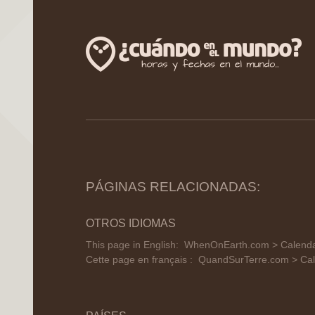
PÁGINAS RELACIONADAS:
OTROS IDIOMAS
This page in English:
WhenOnEarth.com > Calendar 
Cette page en français :
QuandSurTerre.com > Cale