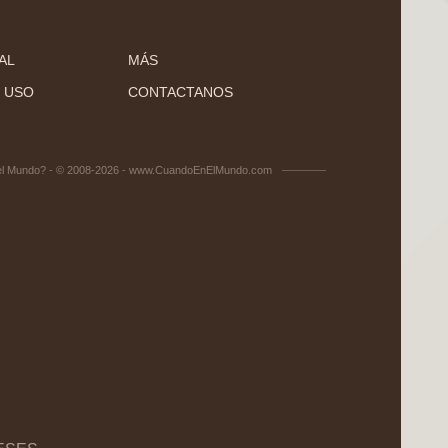
AL
MÁS
 USO
CONTACTANOS
el Mundo? - © 2008-2026 - www.CuandoEnElMundo.com