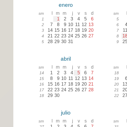
enero
l
m
m
j
v
s
d
sm
sm
1
2
3
4
5
6
1
5
7
8
9
10
11
12
13
2
6
14
15
16
17
18
19
20
1
3
7
21
22
23
24
25
26
27
1
4
8
28
29
30
31
2
5
9
abril
l
m
m
j
v
s
d
sm
sm
1
2
3
4
5
6
7
14
18
8
9
10
11
12
13
14
15
19
15
16
17
18
19
20
21
1
16
20
22
23
24
25
26
27
28
2
17
21
29
30
2
18
22
julio
l
m
m
j
v
s
d
sm
sm
1
2
3
4
5
6
7
27
31