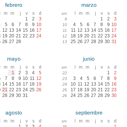
febrero
marzo
l
m
m
j
v
s
d
l
m
m
j
v
s
d
sm
1
2
3
1
2
3
9
4
5
6
7
8
9
10
4
5
6
7
8
9
10
10
1
12
13
14
15
16
17
11
12
13
14
15
16
17
11
8
19
20
21
22
23
24
18
19
20
21
22
23
24
12
5
26
27
28
25
26
27
28
29
30
31
13
mayo
junio
l
m
m
j
v
s
d
l
m
m
j
v
s
d
sm
1
2
3
4
5
1
2
22
6
7
8
9
10
11
12
3
4
5
6
7
8
9
23
3
14
15
16
17
18
19
10
11
12
13
14
15
16
24
0
21
22
23
24
25
26
17
18
19
20
21
22
23
25
7
28
29
30
31
24
25
26
27
28
29
30
26
agosto
septiembre
l
m
m
j
v
s
d
l
m
m
j
v
s
d
sm
1
2
3
4
1
35