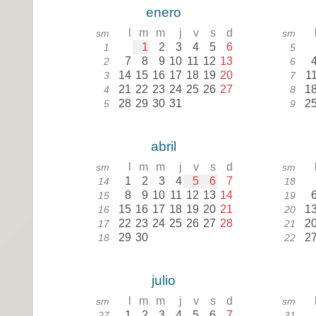
enero
l
m
m
j
v
s
d
sm
sm
1
2
3
4
5
6
1
5
7
8
9
10
11
12
13
2
6
14
15
16
17
18
19
20
1
3
7
21
22
23
24
25
26
27
1
4
8
28
29
30
31
2
5
9
abril
l
m
m
j
v
s
d
sm
sm
1
2
3
4
5
6
7
14
18
8
9
10
11
12
13
14
15
19
15
16
17
18
19
20
21
1
16
20
22
23
24
25
26
27
28
2
17
21
29
30
2
18
22
julio
l
m
m
j
v
s
d
sm
sm
1
2
3
4
5
6
7
27
31