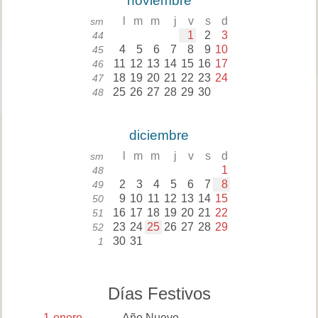
noviembre
l
m
m
j
v
s
d
sm
1
2
3
44
4
5
6
7
8
9
10
45
11
12
13
14
15
16
17
46
18
19
20
21
22
23
24
47
25
26
27
28
29
30
48
diciembre
l
m
m
j
v
s
d
sm
1
48
2
3
4
5
6
7
8
49
9
10
11
12
13
14
15
50
16
17
18
19
20
21
22
51
23
24
25
26
27
28
29
52
30
31
1
Días Festivos
1
enero
Año Nuevo