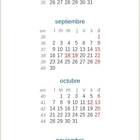
26
27
28
29
30
31
35
septiembre
l
m
m
j
v
s
d
sm
1
35
2
3
4
5
6
7
8
36
9
10
11
12
13
14
15
37
16
17
18
19
20
21
22
38
23
24
25
26
27
28
29
39
30
40
octubre
l
m
m
j
v
s
d
sm
1
2
3
4
5
6
40
7
8
9
10
11
12
13
41
14
15
16
17
18
19
20
42
21
22
23
24
25
26
27
43
28
29
30
31
44