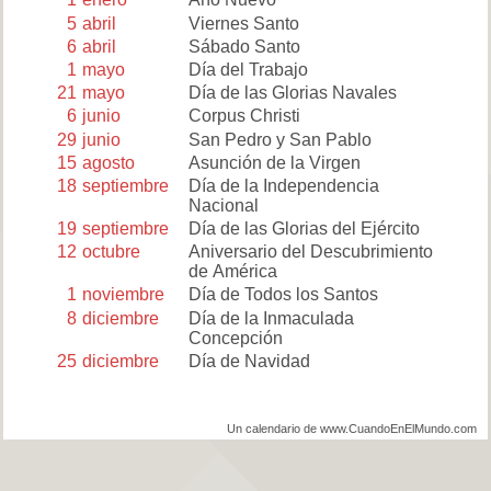
5
abril
Viernes Santo
6
abril
Sábado Santo
1
mayo
Día del Trabajo
21
mayo
Día de las Glorias Navales
6
junio
Corpus Christi
29
junio
San Pedro y San Pablo
15
agosto
Asunción de la Virgen
18
septiembre
Día de la Independencia
Nacional
19
septiembre
Día de las Glorias del Ejército
12
octubre
Aniversario del Descubrimiento
de América
1
noviembre
Día de Todos los Santos
8
diciembre
Día de la Inmaculada
Concepción
25
diciembre
Día de Navidad
Un calendario de www.CuandoEnElMundo.com