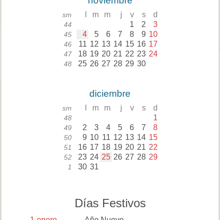
noviembre
l
m
m
j
v
s
d
sm
1
2
3
44
4
5
6
7
8
9
10
45
11
12
13
14
15
16
17
46
18
19
20
21
22
23
24
47
25
26
27
28
29
30
48
diciembre
l
m
m
j
v
s
d
sm
1
48
2
3
4
5
6
7
8
49
9
10
11
12
13
14
15
50
16
17
18
19
20
21
22
51
23
24
25
26
27
28
29
52
30
31
1
Días Festivos
1
enero
Año Nuevo