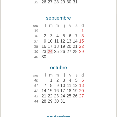
26
27
28
29
30
31
35
septiembre
l
m
m
j
v
s
d
sm
1
35
2
3
4
5
6
7
8
36
9
10
11
12
13
14
15
37
16
17
18
19
20
21
22
38
23
24
25
26
27
28
29
39
30
40
octubre
l
m
m
j
v
s
d
sm
1
2
3
4
5
6
40
7
8
9
10
11
12
13
41
14
15
16
17
18
19
20
42
21
22
23
24
25
26
27
43
28
29
30
31
44