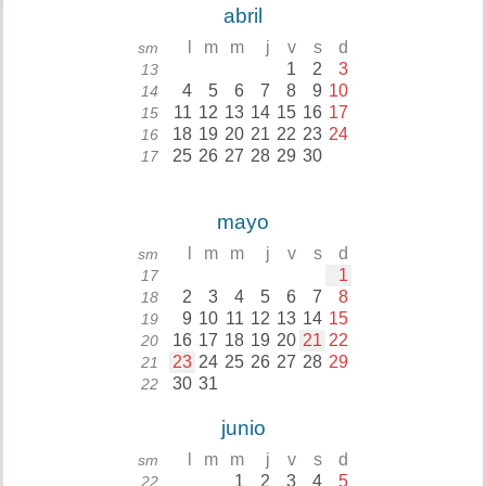
abril
l
m
m
j
v
s
d
sm
1
2
3
13
4
5
6
7
8
9
10
14
11
12
13
14
15
16
17
15
18
19
20
21
22
23
24
16
25
26
27
28
29
30
17
mayo
l
m
m
j
v
s
d
sm
1
17
2
3
4
5
6
7
8
18
9
10
11
12
13
14
15
19
16
17
18
19
20
21
22
20
23
24
25
26
27
28
29
21
30
31
22
junio
l
m
m
j
v
s
d
sm
1
2
3
4
5
22