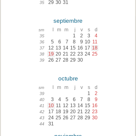
29
30
31
35
septiembre
l
m
m
j
v
s
d
sm
1
2
3
4
35
5
6
7
8
9
10
11
36
12
13
14
15
16
17
18
37
19
20
21
22
23
24
25
38
26
27
28
29
30
39
octubre
l
m
m
j
v
s
d
sm
1
2
39
3
4
5
6
7
8
9
40
10
11
12
13
14
15
16
41
17
18
19
20
21
22
23
42
24
25
26
27
28
29
30
43
31
44