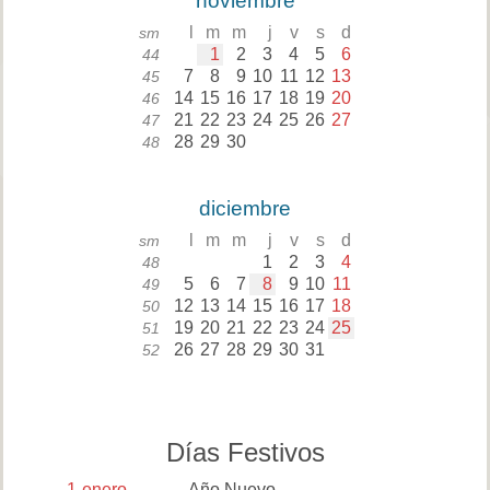
noviembre
l
m
m
j
v
s
d
sm
1
2
3
4
5
6
44
7
8
9
10
11
12
13
45
14
15
16
17
18
19
20
46
21
22
23
24
25
26
27
47
28
29
30
48
diciembre
l
m
m
j
v
s
d
sm
1
2
3
4
48
5
6
7
8
9
10
11
49
12
13
14
15
16
17
18
50
19
20
21
22
23
24
25
51
26
27
28
29
30
31
52
Días Festivos
1
enero
Año Nuevo