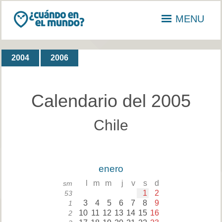
MENU
2004
2006
Calendario del 2005
Chile
enero
l
m
m
j
v
s
d
sm
1
2
53
3
4
5
6
7
8
9
1
10
11
12
13
14
15
16
2