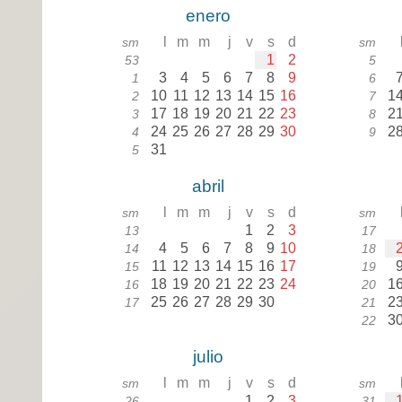
enero
l
m
m
j
v
s
d
sm
sm
1
2
53
5
3
4
5
6
7
8
9
1
6
10
11
12
13
14
15
16
1
2
7
17
18
19
20
21
22
23
2
3
8
24
25
26
27
28
29
30
2
4
9
31
5
abril
l
m
m
j
v
s
d
sm
sm
1
2
3
13
17
4
5
6
7
8
9
10
14
18
11
12
13
14
15
16
17
15
19
18
19
20
21
22
23
24
1
16
20
25
26
27
28
29
30
2
17
21
3
22
julio
l
m
m
j
v
s
d
sm
sm
1
2
3
26
31