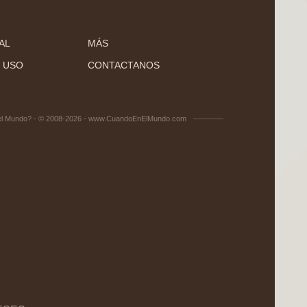
AL
MÁS
 USO
CONTACTANOS
el Mundo? - © 2008-2026 - www.CuandoEnElMundo.com