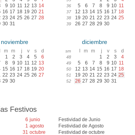
8
9
10
11
12
13
14
5
6
7
8
9
10
11
36
5
16
17
18
19
20
21
12
13
14
15
16
17
18
37
2
23
24
25
26
27
28
19
20
21
22
23
24
25
38
9
30
31
26
27
28
29
30
39
noviembre
diciembre
l
m
m
j
v
s
d
l
m
m
j
v
s
d
sm
1
2
3
4
5
6
1
2
3
4
48
7
8
9
10
11
12
13
5
6
7
8
9
10
11
49
4
15
16
17
18
19
20
12
13
14
15
16
17
18
50
1
22
23
24
25
26
27
19
20
21
22
23
24
25
51
8
29
30
26
27
28
29
30
31
52
as Festivos
6
junio
Festividad de Junio
1
agosto
Festividad de Agosto
31
octubre
Festividad de octubre