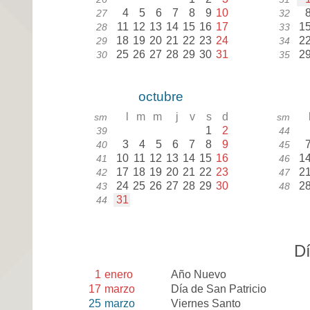
4
5
6
7
8
9
10
27
32
11
12
13
14
15
16
17
1
28
33
18
19
20
21
22
23
24
2
29
34
25
26
27
28
29
30
31
2
30
35
octubre
l
m
m
j
v
s
d
sm
sm
1
2
39
44
3
4
5
6
7
8
9
40
45
10
11
12
13
14
15
16
1
41
46
17
18
19
20
21
22
23
2
42
47
24
25
26
27
28
29
30
2
43
48
31
44
Dí
1
enero
Año Nuevo
17
marzo
Día de San Patricio
25
marzo
Viernes Santo