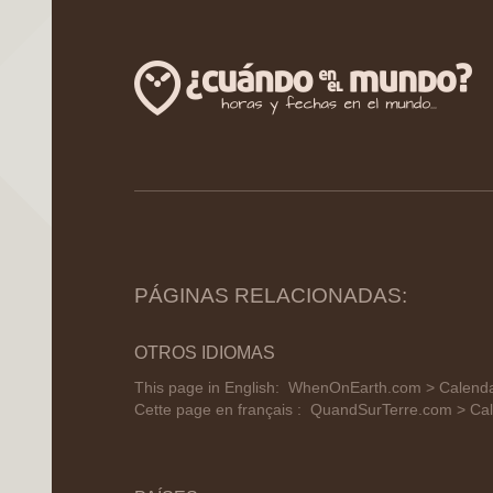
PÁGINAS RELACIONADAS:
OTROS IDIOMAS
This page in English:
WhenOnEarth.com > Calendar 
Cette page en français :
QuandSurTerre.com > Cale