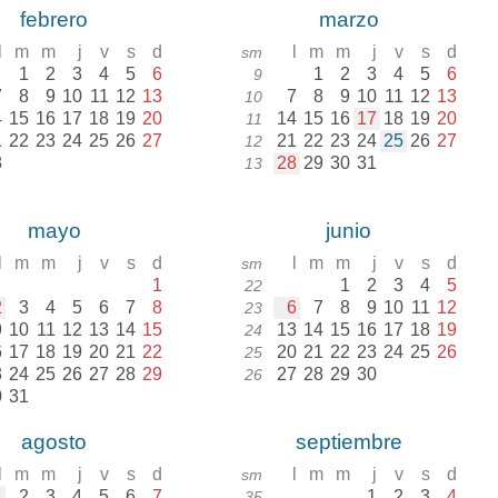
febrero
marzo
l
m
m
j
v
s
d
l
m
m
j
v
s
d
sm
1
2
3
4
5
6
1
2
3
4
5
6
9
7
8
9
10
11
12
13
7
8
9
10
11
12
13
10
4
15
16
17
18
19
20
14
15
16
17
18
19
20
11
1
22
23
24
25
26
27
21
22
23
24
25
26
27
12
8
28
29
30
31
13
mayo
junio
l
m
m
j
v
s
d
l
m
m
j
v
s
d
sm
1
1
2
3
4
5
22
2
3
4
5
6
7
8
6
7
8
9
10
11
12
23
9
10
11
12
13
14
15
13
14
15
16
17
18
19
24
6
17
18
19
20
21
22
20
21
22
23
24
25
26
25
3
24
25
26
27
28
29
27
28
29
30
26
0
31
agosto
septiembre
l
m
m
j
v
s
d
l
m
m
j
v
s
d
sm
1
2
3
4
5
6
7
1
2
3
4
35