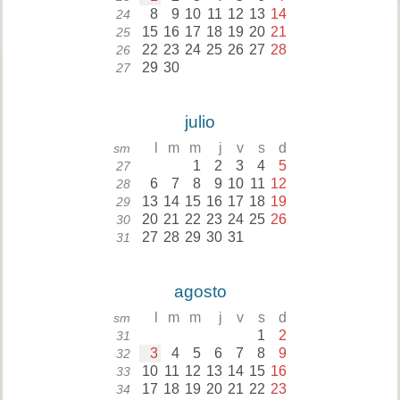
8
9
10
11
12
13
14
24
15
16
17
18
19
20
21
25
22
23
24
25
26
27
28
26
29
30
27
julio
l
m
m
j
v
s
d
sm
1
2
3
4
5
27
6
7
8
9
10
11
12
28
13
14
15
16
17
18
19
29
20
21
22
23
24
25
26
30
27
28
29
30
31
31
agosto
l
m
m
j
v
s
d
sm
1
2
31
3
4
5
6
7
8
9
32
10
11
12
13
14
15
16
33
17
18
19
20
21
22
23
34