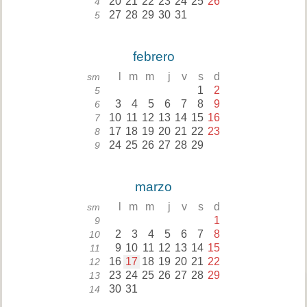
20
21
22
23
24
25
26
4
27
28
29
30
31
5
febrero
l
m
m
j
v
s
d
sm
1
2
5
3
4
5
6
7
8
9
6
10
11
12
13
14
15
16
7
17
18
19
20
21
22
23
8
24
25
26
27
28
29
9
marzo
l
m
m
j
v
s
d
sm
1
9
2
3
4
5
6
7
8
10
9
10
11
12
13
14
15
11
16
17
18
19
20
21
22
12
23
24
25
26
27
28
29
13
30
31
14