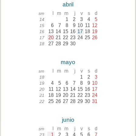
abril
l
m
m
j
v
s
d
sm
1
2
3
4
5
14
6
7
8
9
10
11
12
15
13
14
15
16
17
18
19
16
20
21
22
23
24
25
26
17
27
28
29
30
18
mayo
l
m
m
j
v
s
d
sm
1
2
3
18
4
5
6
7
8
9
10
19
11
12
13
14
15
16
17
20
18
19
20
21
22
23
24
21
25
26
27
28
29
30
31
22
junio
l
m
m
j
v
s
d
sm
1
2
3
4
5
6
7
23