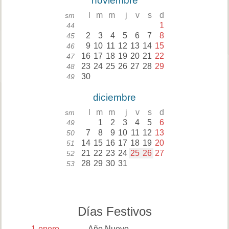
noviembre
l
m
m
j
v
s
d
sm
1
44
2
3
4
5
6
7
8
45
9
10
11
12
13
14
15
46
16
17
18
19
20
21
22
47
23
24
25
26
27
28
29
48
30
49
diciembre
l
m
m
j
v
s
d
sm
1
2
3
4
5
6
49
7
8
9
10
11
12
13
50
14
15
16
17
18
19
20
51
21
22
23
24
25
26
27
52
28
29
30
31
53
Días Festivos
1
enero
Año Nuevo