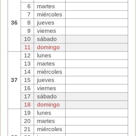
6
martes
7
miércoles
36
8
jueves
9
viernes
10
sábado
11
domingo
12
lunes
13
martes
14
miércoles
37
15
jueves
16
viernes
17
sábado
18
domingo
19
lunes
20
martes
21
miércoles