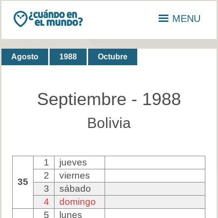
MENU
Agosto
1988
Octubre
Septiembre - 1988
Bolivia
1
jueves
2
viernes
35
3
sábado
4
domingo
5
lunes