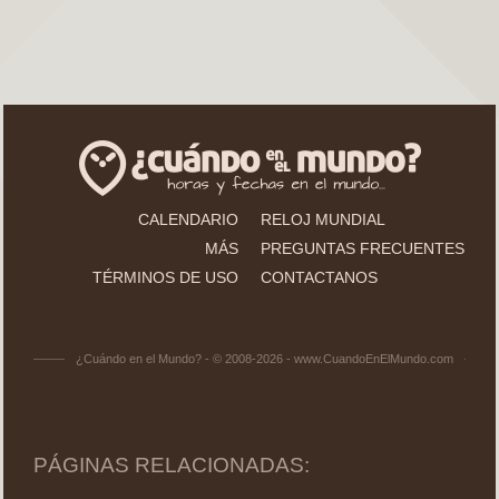
CALENDARIO
RELOJ MUNDIAL
MÁS
PREGUNTAS FRECUENTES
TÉRMINOS DE USO
CONTACTANOS
¿Cuándo en el Mundo? - © 2008-2026 - www.CuandoEnElMundo.com
PÁGINAS RELACIONADAS: