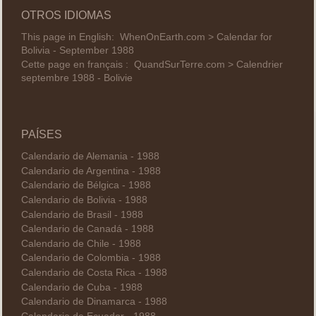
OTROS IDIOMAS
This page in English:
WhenOnEarth.com > Calendar for
Bolivia - September 1988
Cette page en français :
QuandSurTerre.com > Calendrier
septembre 1988 - Bolivie
PAÍSES
Calendario de Alemania - 1988
Calendario de Argentina - 1988
Calendario de Bélgica - 1988
Calendario de Bolivia - 1988
Calendario de Brasil - 1988
Calendario de Canadá - 1988
Calendario de Chile - 1988
Calendario de Colombia - 1988
Calendario de Costa Rica - 1988
Calendario de Cuba - 1988
Calendario de Dinamarca - 1988