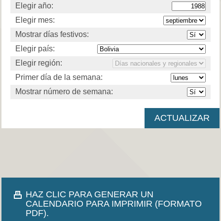
Elegir año:
Elegir mes:
Mostrar días festivos:
Elegir país:
Elegir región:
Primer día de la semana:
Mostrar número de semana:
HAZ CLIC PARA GENERAR UN
CALENDARIO PARA IMPRIMIR (FORMATO
PDF).