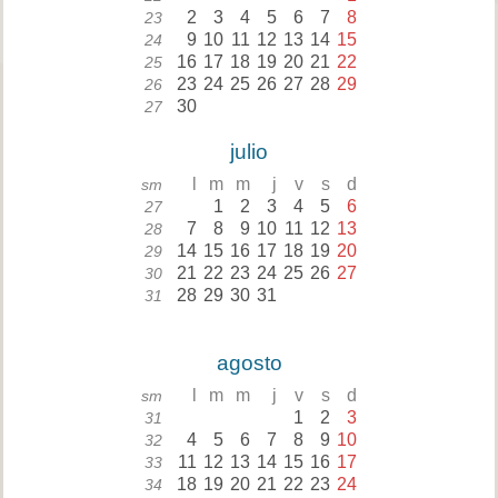
2
3
4
5
6
7
8
23
9
10
11
12
13
14
15
24
16
17
18
19
20
21
22
25
23
24
25
26
27
28
29
26
30
27
julio
l
m
m
j
v
s
d
sm
1
2
3
4
5
6
27
7
8
9
10
11
12
13
28
14
15
16
17
18
19
20
29
21
22
23
24
25
26
27
30
28
29
30
31
31
agosto
l
m
m
j
v
s
d
sm
1
2
3
31
4
5
6
7
8
9
10
32
11
12
13
14
15
16
17
33
18
19
20
21
22
23
24
34