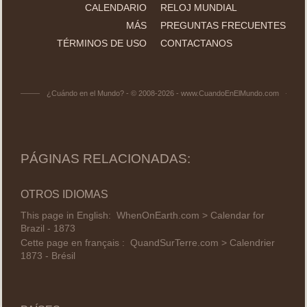
CALENDARIO
RELOJ MUNDIAL
MÁS
PREGUNTAS FRECUENTES
TÉRMINOS DE USO
CONTACTANOS
¿Cuándo en el Mundo? - © 2008-2026 - www.CuandoEnElMundo.com
PÁGINAS RELACIONADAS:
OTROS IDIOMAS
This page in English:
WhenOnEarth.com > Calendar for
Brazil - 1873
Cette page en français :
QuandSurTerre.com > Calendrier
1873 - Brésil