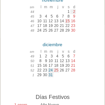
noviembre
l
m
m
j
v
s
d
sm
1
2
44
3
4
5
6
7
8
9
45
10
11
12
13
14
15
16
46
17
18
19
20
21
22
23
47
24
25
26
27
28
29
30
48
diciembre
l
m
m
j
v
s
d
sm
1
2
3
4
5
6
7
49
8
9
10
11
12
13
14
50
15
16
17
18
19
20
21
51
22
23
24
25
26
27
28
52
29
30
31
1
Días Festivos
1
enero
Año Nuevo