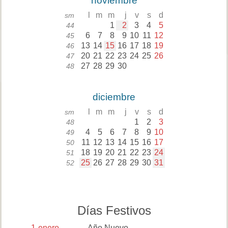
noviembre
l
m
m
j
v
s
d
sm
1
2
3
4
5
44
6
7
8
9
10
11
12
45
13
14
15
16
17
18
19
46
20
21
22
23
24
25
26
47
27
28
29
30
48
diciembre
l
m
m
j
v
s
d
sm
1
2
3
48
4
5
6
7
8
9
10
49
11
12
13
14
15
16
17
50
18
19
20
21
22
23
24
51
25
26
27
28
29
30
31
52
Días Festivos
1
enero
Año Nuevo