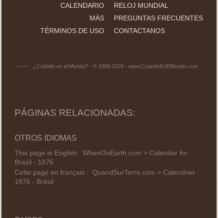
CALENDARIO
RELOJ MUNDIAL
MÁS
PREGUNTAS FRECUENTES
TÉRMINOS DE USO
CONTACTANOS
¿Cuándo en el Mundo? - © 2008-2026 - www.CuandoEnElMundo.com
PÁGINAS RELACIONADAS:
OTROS IDIOMAS
This page in English:
WhenOnEarth.com > Calendar for
Brazil - 1876
Cette page en français :
QuandSurTerre.com > Calendrier
1876 - Brésil