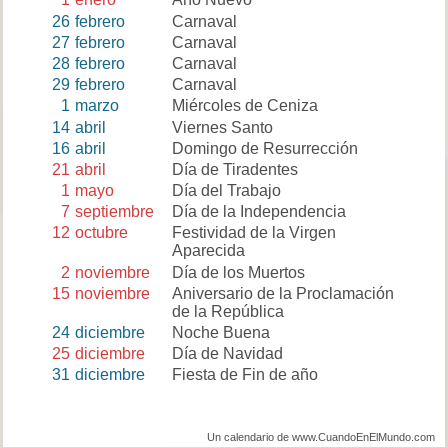
26
febrero
Carnaval
27
febrero
Carnaval
28
febrero
Carnaval
29
febrero
Carnaval
1
marzo
Miércoles de Ceniza
14
abril
Viernes Santo
16
abril
Domingo de Resurrección
21
abril
Día de Tiradentes
1
mayo
Día del Trabajo
7
septiembre
Día de la Independencia
12
octubre
Festividad de la Virgen
Aparecida
2
noviembre
Día de los Muertos
15
noviembre
Aniversario de la Proclamación
de la República
24
diciembre
Noche Buena
25
diciembre
Día de Navidad
31
diciembre
Fiesta de Fin de año
Un calendario de www.CuandoEnElMundo.com