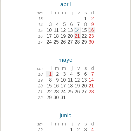
abril
l
m
m
j
v
s
d
sm
1
2
13
3
4
5
6
7
8
9
14
10
11
12
13
14
15
16
15
17
18
19
20
21
22
23
16
24
25
26
27
28
29
30
17
mayo
l
m
m
j
v
s
d
sm
1
2
3
4
5
6
7
18
8
9
10
11
12
13
14
19
15
16
17
18
19
20
21
20
22
23
24
25
26
27
28
21
29
30
31
22
junio
l
m
m
j
v
s
d
sm
1
2
3
4
22