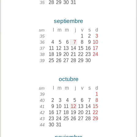
28
29
30
31
35
septiembre
l
m
m
j
v
s
d
sm
1
2
3
35
4
5
6
7
8
9
10
36
11
12
13
14
15
16
17
37
18
19
20
21
22
23
24
38
25
26
27
28
29
30
39
octubre
l
m
m
j
v
s
d
sm
1
39
2
3
4
5
6
7
8
40
9
10
11
12
13
14
15
41
16
17
18
19
20
21
22
42
23
24
25
26
27
28
29
43
30
31
44