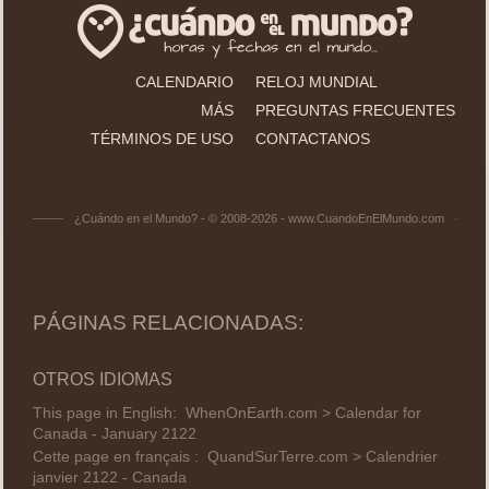
CALENDARIO
RELOJ MUNDIAL
MÁS
PREGUNTAS FRECUENTES
TÉRMINOS DE USO
CONTACTANOS
¿Cuándo en el Mundo? - © 2008-2026 - www.CuandoEnElMundo.com
PÁGINAS RELACIONADAS:
OTROS IDIOMAS
This page in English:
WhenOnEarth.com > Calendar for
Canada - January 2122
Cette page en français :
QuandSurTerre.com > Calendrier
janvier 2122 - Canada