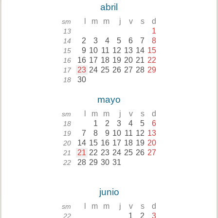
abril
l
m
m
j
v
s
d
sm
1
13
2
3
4
5
6
7
8
14
9
10
11
12
13
14
15
15
16
17
18
19
20
21
22
16
23
24
25
26
27
28
29
17
30
18
mayo
l
m
m
j
v
s
d
sm
1
2
3
4
5
6
18
7
8
9
10
11
12
13
19
14
15
16
17
18
19
20
20
21
22
23
24
25
26
27
21
28
29
30
31
22
junio
l
m
m
j
v
s
d
sm
1
2
3
22