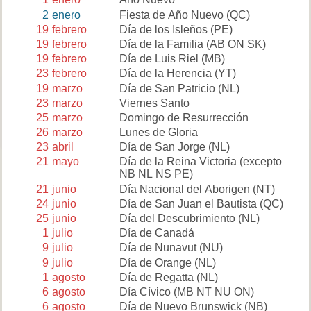
2
enero
Fiesta de Año Nuevo
(QC)
19
febrero
Día de los Isleños
(PE)
19
febrero
Día de la Familia
(AB ON SK)
19
febrero
Día de Luis Riel
(MB)
23
febrero
Día de la Herencia
(YT)
19
marzo
Día de San Patricio
(NL)
23
marzo
Viernes Santo
25
marzo
Domingo de Resurrección
26
marzo
Lunes de Gloria
23
abril
Día de San Jorge
(NL)
21
mayo
Día de la Reina Victoria
(excepto
NB NL NS PE)
21
junio
Día Nacional del Aborigen
(NT)
24
junio
Día de San Juan el Bautista
(QC)
25
junio
Día del Descubrimiento
(NL)
1
julio
Día de Canadá
9
julio
Día de Nunavut
(NU)
9
julio
Día de Orange
(NL)
1
agosto
Día de Regatta
(NL)
6
agosto
Día Cívico
(MB NT NU ON)
6
agosto
Día de Nuevo Brunswick
(NB)