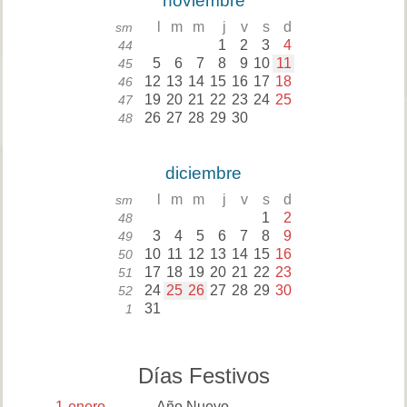
noviembre
l
m
m
j
v
s
d
sm
1
2
3
4
44
5
6
7
8
9
10
11
45
12
13
14
15
16
17
18
46
19
20
21
22
23
24
25
47
26
27
28
29
30
48
diciembre
l
m
m
j
v
s
d
sm
1
2
48
3
4
5
6
7
8
9
49
10
11
12
13
14
15
16
50
17
18
19
20
21
22
23
51
24
25
26
27
28
29
30
52
31
1
Días Festivos
1
enero
Año Nuevo