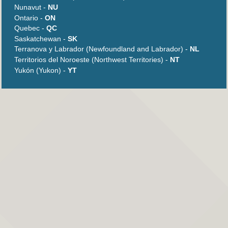
Nunavut -
NU
Ontario -
ON
Quebec -
QC
Saskatchewan -
SK
Terranova y Labrador (Newfoundland and Labrador) -
NL
Territorios del Noroeste (Northwest Territories) -
NT
Yukón (Yukon) -
YT