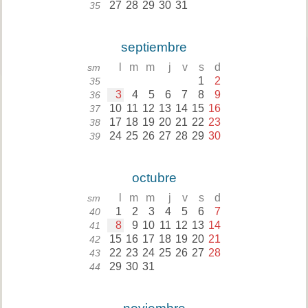
27
28
29
30
31
35
septiembre
l
m
m
j
v
s
d
sm
1
2
35
3
4
5
6
7
8
9
36
10
11
12
13
14
15
16
37
17
18
19
20
21
22
23
38
24
25
26
27
28
29
30
39
octubre
l
m
m
j
v
s
d
sm
1
2
3
4
5
6
7
40
8
9
10
11
12
13
14
41
15
16
17
18
19
20
21
42
22
23
24
25
26
27
28
43
29
30
31
44