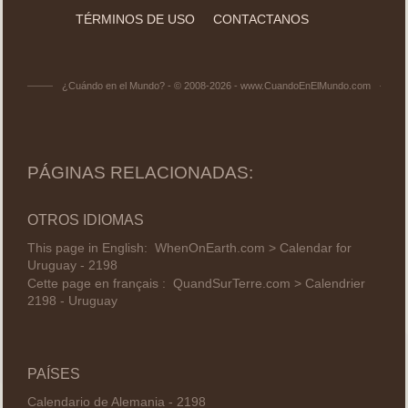
TÉRMINOS DE USO
CONTACTANOS
¿Cuándo en el Mundo? - © 2008-2026 - www.CuandoEnElMundo.com
PÁGINAS RELACIONADAS:
OTROS IDIOMAS
This page in English:
WhenOnEarth.com > Calendar for
Uruguay - 2198
Cette page en français :
QuandSurTerre.com > Calendrier
2198 - Uruguay
PAÍSES
Calendario de Alemania - 2198