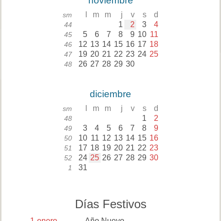
noviembre
l
m
m
j
v
s
d
sm
1
2
3
4
44
5
6
7
8
9
10
11
45
12
13
14
15
16
17
18
46
19
20
21
22
23
24
25
47
26
27
28
29
30
48
diciembre
l
m
m
j
v
s
d
sm
1
2
48
3
4
5
6
7
8
9
49
10
11
12
13
14
15
16
50
17
18
19
20
21
22
23
51
24
25
26
27
28
29
30
52
31
1
Días Festivos
1
enero
Año Nuevo