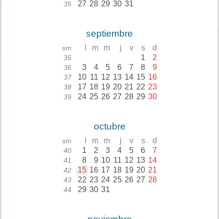
27
28
29
30
31
35
septiembre
l
m
m
j
v
s
d
sm
1
2
35
3
4
5
6
7
8
9
36
10
11
12
13
14
15
16
37
17
18
19
20
21
22
23
38
24
25
26
27
28
29
30
39
octubre
l
m
m
j
v
s
d
sm
1
2
3
4
5
6
7
40
8
9
10
11
12
13
14
41
15
16
17
18
19
20
21
42
22
23
24
25
26
27
28
43
29
30
31
44