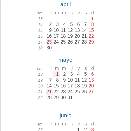
abril
l
m
m
j
v
s
d
sm
1
13
2
3
4
5
6
7
8
14
9
10
11
12
13
14
15
15
16
17
18
19
20
21
22
16
23
24
25
26
27
28
29
17
30
18
mayo
l
m
m
j
v
s
d
sm
1
2
3
4
5
6
18
7
8
9
10
11
12
13
19
14
15
16
17
18
19
20
20
21
22
23
24
25
26
27
21
28
29
30
31
22
junio
l
m
m
j
v
s
d
sm
1
2
3
22