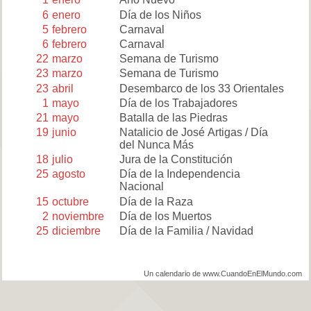
6
enero
Día de los Niños
5
febrero
Carnaval
6
febrero
Carnaval
22
marzo
Semana de Turismo
23
marzo
Semana de Turismo
23
abril
Desembarco de los 33 Orientales
1
mayo
Día de los Trabajadores
21
mayo
Batalla de las Piedras
19
junio
Natalicio de José Artigas / Día
del Nunca Más
18
julio
Jura de la Constitución
25
agosto
Día de la Independencia
Nacional
15
octubre
Día de la Raza
2
noviembre
Día de los Muertos
25
diciembre
Día de la Familia / Navidad
Un calendario de www.CuandoEnElMundo.com