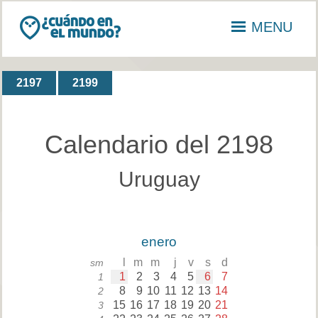
MENU
2197
2199
Calendario del 2198
Uruguay
enero
l
m
m
j
v
s
d
sm
1
2
3
4
5
6
7
1
8
9
10
11
12
13
14
2
15
16
17
18
19
20
21
3