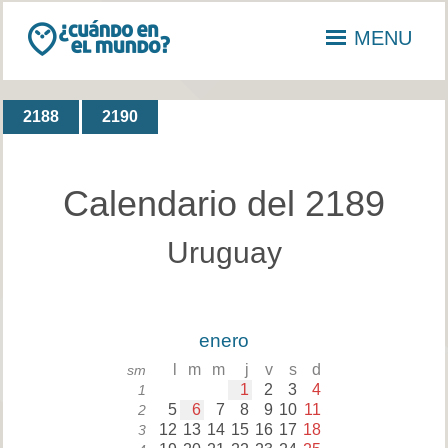
MENU
2188
2190
Calendario del 2189
Uruguay
enero
l
m
m
j
v
s
d
sm
1
2
3
4
1
5
6
7
8
9
10
11
2
12
13
14
15
16
17
18
3