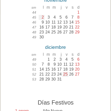
noviembre
l
m
m
j
v
s
d
sm
1
44
2
3
4
5
6
7
8
45
9
10
11
12
13
14
15
46
16
17
18
19
20
21
22
47
23
24
25
26
27
28
29
48
30
49
diciembre
l
m
m
j
v
s
d
sm
1
2
3
4
5
6
49
7
8
9
10
11
12
13
50
14
15
16
17
18
19
20
51
21
22
23
24
25
26
27
52
28
29
30
31
53
Días Festivos
1
enero
Año Nuevo