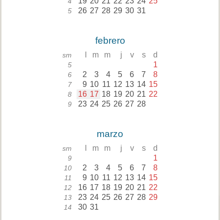
19
20
21
22
23
24
25
4
26
27
28
29
30
31
5
febrero
l
m
m
j
v
s
d
sm
1
5
2
3
4
5
6
7
8
6
9
10
11
12
13
14
15
7
16
17
18
19
20
21
22
8
23
24
25
26
27
28
9
marzo
l
m
m
j
v
s
d
sm
1
9
2
3
4
5
6
7
8
10
9
10
11
12
13
14
15
11
16
17
18
19
20
21
22
12
23
24
25
26
27
28
29
13
30
31
14