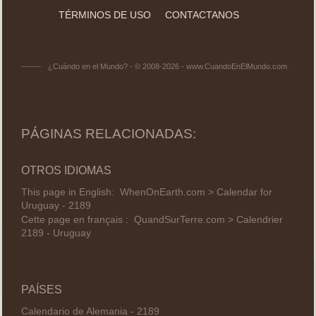
TÉRMINOS DE USO
CONTACTANOS
¿Cuándo en el Mundo? - © 2008-2026 - www.CuandoEnElMundo.com
PÁGINAS RELACIONADAS:
OTROS IDIOMAS
This page in English:
WhenOnEarth.com > Calendar for
Uruguay - 2189
Cette page en français :
QuandSurTerre.com > Calendrier
2189 - Uruguay
PAÍSES
Calendario de Alemania - 2189