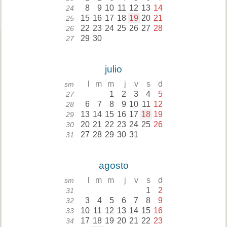
8
9
10
11
12
13
14
24
15
16
17
18
19
20
21
25
22
23
24
25
26
27
28
26
29
30
27
julio
l
m
m
j
v
s
d
sm
1
2
3
4
5
27
6
7
8
9
10
11
12
28
13
14
15
16
17
18
19
29
20
21
22
23
24
25
26
30
27
28
29
30
31
31
agosto
l
m
m
j
v
s
d
sm
1
2
31
3
4
5
6
7
8
9
32
10
11
12
13
14
15
16
33
17
18
19
20
21
22
23
34