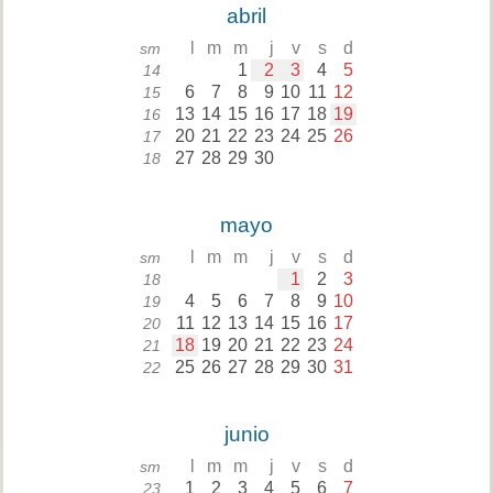
abril
l
m
m
j
v
s
d
sm
1
2
3
4
5
14
6
7
8
9
10
11
12
15
13
14
15
16
17
18
19
16
20
21
22
23
24
25
26
17
27
28
29
30
18
mayo
l
m
m
j
v
s
d
sm
1
2
3
18
4
5
6
7
8
9
10
19
11
12
13
14
15
16
17
20
18
19
20
21
22
23
24
21
25
26
27
28
29
30
31
22
junio
l
m
m
j
v
s
d
sm
1
2
3
4
5
6
7
23