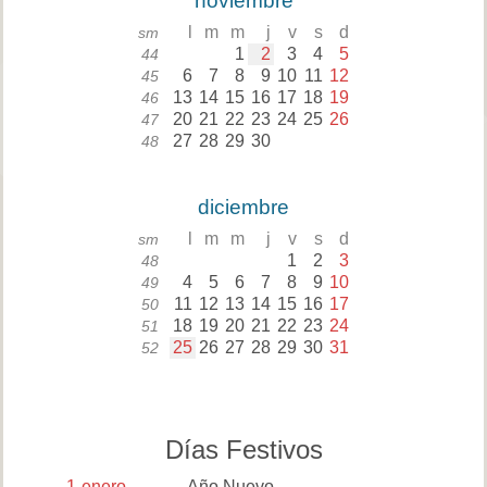
noviembre
l
m
m
j
v
s
d
sm
1
2
3
4
5
44
6
7
8
9
10
11
12
45
13
14
15
16
17
18
19
46
20
21
22
23
24
25
26
47
27
28
29
30
48
diciembre
l
m
m
j
v
s
d
sm
1
2
3
48
4
5
6
7
8
9
10
49
11
12
13
14
15
16
17
50
18
19
20
21
22
23
24
51
25
26
27
28
29
30
31
52
Días Festivos
1
enero
Año Nuevo