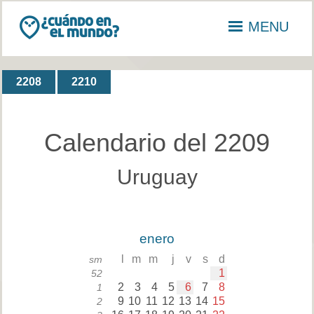
MENU
2208
2210
Calendario del 2209
Uruguay
enero
l
m
m
j
v
s
d
sm
1
52
2
3
4
5
6
7
8
1
9
10
11
12
13
14
15
2