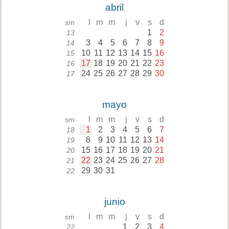
abril
l
m
m
j
v
s
d
sm
1
2
13
3
4
5
6
7
8
9
14
10
11
12
13
14
15
16
15
17
18
19
20
21
22
23
16
24
25
26
27
28
29
30
17
mayo
l
m
m
j
v
s
d
sm
1
2
3
4
5
6
7
18
8
9
10
11
12
13
14
19
15
16
17
18
19
20
21
20
22
23
24
25
26
27
28
21
29
30
31
22
junio
l
m
m
j
v
s
d
sm
1
2
3
4
22