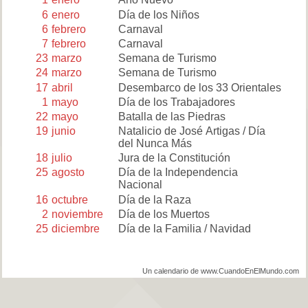
6
enero
Día de los Niños
6
febrero
Carnaval
7
febrero
Carnaval
23
marzo
Semana de Turismo
24
marzo
Semana de Turismo
17
abril
Desembarco de los 33 Orientales
1
mayo
Día de los Trabajadores
22
mayo
Batalla de las Piedras
19
junio
Natalicio de José Artigas / Día
del Nunca Más
18
julio
Jura de la Constitución
25
agosto
Día de la Independencia
Nacional
16
octubre
Día de la Raza
2
noviembre
Día de los Muertos
25
diciembre
Día de la Familia / Navidad
Un calendario de www.CuandoEnElMundo.com