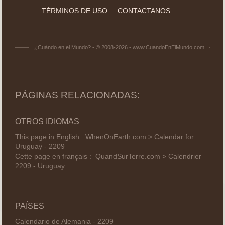
TÉRMINOS DE USO
CONTACTANOS
¿Cuándo en el Mundo? - © 2008-2026 - www.CuandoEnElMundo.com
PÁGINAS RELACIONADAS:
OTROS IDIOMAS
This page in English:
WhenOnEarth.com > Calendar for
Uruguay - 2209
Cette page en français :
QuandSurTerre.com > Calendrier
2209 - Uruguay
PAÍSES
Calendario de Alemania - 2209