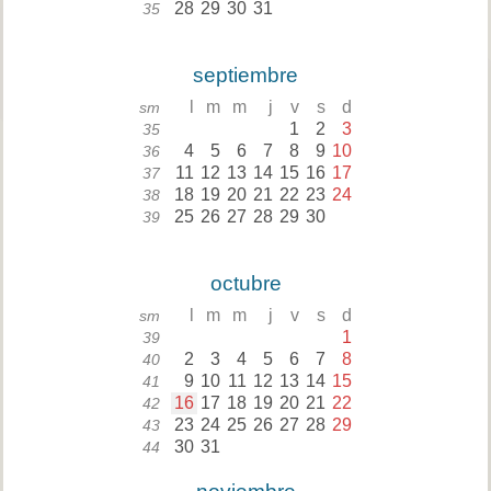
28
29
30
31
35
septiembre
l
m
m
j
v
s
d
sm
1
2
3
35
4
5
6
7
8
9
10
36
11
12
13
14
15
16
17
37
18
19
20
21
22
23
24
38
25
26
27
28
29
30
39
octubre
l
m
m
j
v
s
d
sm
1
39
2
3
4
5
6
7
8
40
9
10
11
12
13
14
15
41
16
17
18
19
20
21
22
42
23
24
25
26
27
28
29
43
30
31
44