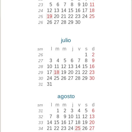
5
6
7
8
9
10
11
23
12
13
14
15
16
17
18
24
19
20
21
22
23
24
25
25
26
27
28
29
30
26
julio
l
m
m
j
v
s
d
sm
1
2
26
3
4
5
6
7
8
9
27
10
11
12
13
14
15
16
28
17
18
19
20
21
22
23
29
24
25
26
27
28
29
30
30
31
31
agosto
l
m
m
j
v
s
d
sm
1
2
3
4
5
6
31
7
8
9
10
11
12
13
32
14
15
16
17
18
19
20
33
21
22
23
24
25
26
27
34