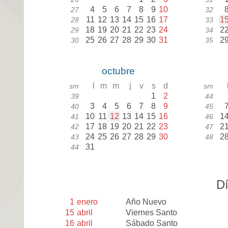
4
5
6
7
8
9
10
27
32
11
12
13
14
15
16
17
1
28
33
18
19
20
21
22
23
24
2
29
34
25
26
27
28
29
30
31
2
30
35
octubre
l
m
m
j
v
s
d
sm
sm
1
2
39
44
3
4
5
6
7
8
9
40
45
10
11
12
13
14
15
16
1
41
46
17
18
19
20
21
22
23
2
42
47
24
25
26
27
28
29
30
2
43
48
31
44
Dí
1
enero
Año Nuevo
15
abril
Viernes Santo
16
abril
Sábado Santo