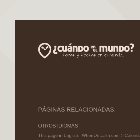
PÁGINAS RELACIONADAS:
OTROS IDIOMAS
This page in English:
WhenOnEarth.com > Calendar