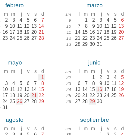
febrero
marzo
l
m
m
j
v
s
d
l
m
m
j
v
s
d
sm
1
2
3
4
5
6
7
1
2
3
4
5
6
9
8
9
10
11
12
13
14
7
8
9
10
11
12
13
10
5
16
17
18
19
20
21
14
15
16
17
18
19
20
11
2
23
24
25
26
27
28
21
22
23
24
25
26
27
12
9
28
29
30
31
13
mayo
junio
l
m
m
j
v
s
d
l
m
m
j
v
s
d
sm
1
1
2
3
4
5
22
2
3
4
5
6
7
8
6
7
8
9
10
11
12
23
9
10
11
12
13
14
15
13
14
15
16
17
18
19
24
6
17
18
19
20
21
22
20
21
22
23
24
25
26
25
3
24
25
26
27
28
29
27
28
29
30
26
0
31
agosto
septiembre
l
m
m
j
v
s
d
l
m
m
j
v
s
d
sm
1
2
3
4
5
6
7
1
2
3
4
35