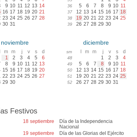
8
9
10
11
12
13
14
5
6
7
8
9
10
11
36
5
16
17
18
19
20
21
12
13
14
15
16
17
18
37
2
23
24
25
26
27
28
19
20
21
22
23
24
25
38
9
30
31
26
27
28
29
30
39
noviembre
diciembre
l
m
m
j
v
s
d
l
m
m
j
v
s
d
sm
1
2
3
4
5
6
1
2
3
4
48
7
8
9
10
11
12
13
5
6
7
8
9
10
11
49
4
15
16
17
18
19
20
12
13
14
15
16
17
18
50
1
22
23
24
25
26
27
19
20
21
22
23
24
25
51
8
29
30
26
27
28
29
30
31
52
as Festivos
18
septiembre
Día de la Independencia
Nacional
19
septiembre
Día de las Glorias del Ejército