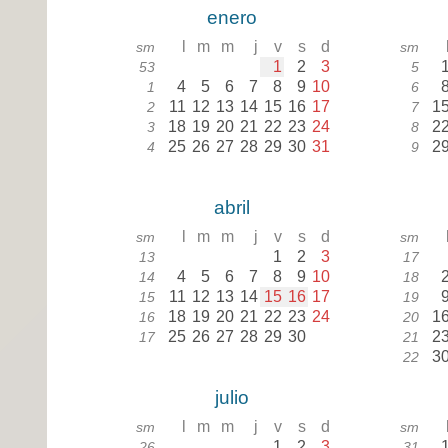
enero
l
m
m
j
v
s
d
sm
sm
1
2
3
53
5
4
5
6
7
8
9
10
1
6
11
12
13
14
15
16
17
1
2
7
18
19
20
21
22
23
24
2
3
8
25
26
27
28
29
30
31
2
4
9
abril
l
m
m
j
v
s
d
sm
sm
1
2
3
13
17
4
5
6
7
8
9
10
14
18
11
12
13
14
15
16
17
15
19
18
19
20
21
22
23
24
1
16
20
25
26
27
28
29
30
2
17
21
3
22
julio
l
m
m
j
v
s
d
sm
sm
1
2
3
26
31