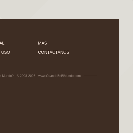
AL
MÁS
 USO
CONTACTANOS
el Mundo? - © 2008-2026 - www.CuandoEnElMundo.com