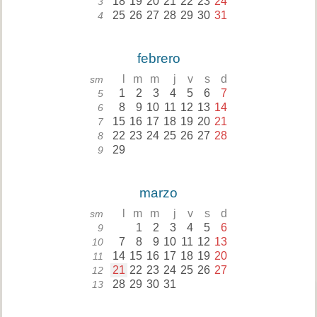
18
19
20
21
22
23
24
3
25
26
27
28
29
30
31
4
febrero
l
m
m
j
v
s
d
sm
1
2
3
4
5
6
7
5
8
9
10
11
12
13
14
6
15
16
17
18
19
20
21
7
22
23
24
25
26
27
28
8
29
9
marzo
l
m
m
j
v
s
d
sm
1
2
3
4
5
6
9
7
8
9
10
11
12
13
10
14
15
16
17
18
19
20
11
21
22
23
24
25
26
27
12
28
29
30
31
13