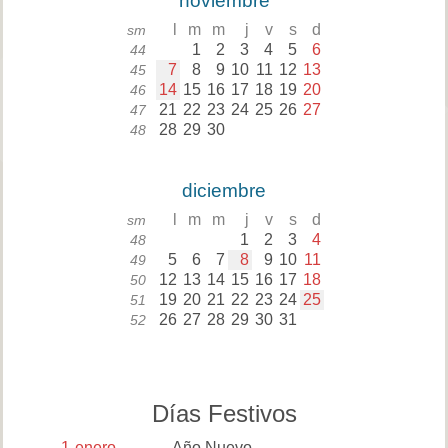
noviembre
l
m
m
j
v
s
d
sm
1
2
3
4
5
6
44
7
8
9
10
11
12
13
45
14
15
16
17
18
19
20
46
21
22
23
24
25
26
27
47
28
29
30
48
diciembre
l
m
m
j
v
s
d
sm
1
2
3
4
48
5
6
7
8
9
10
11
49
12
13
14
15
16
17
18
50
19
20
21
22
23
24
25
51
26
27
28
29
30
31
52
Días Festivos
1
enero
Año Nuevo