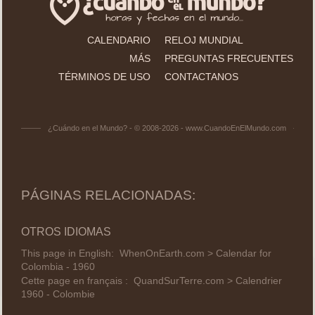
CALENDARIO
RELOJ MUNDIAL
MÁS
PREGUNTAS FRECUENTES
TÉRMINOS DE USO
CONTACTANOS
¿Cuándo en el Mundo? - © 2008-2026 - www.CuandoEnElMundo.com
PÁGINAS RELACIONADAS:
OTROS IDIOMAS
This page in English:
WhenOnEarth.com > Calendar for
Colombia - 1960
Cette page en français :
QuandSurTerre.com > Calendrier
1960 - Colombie