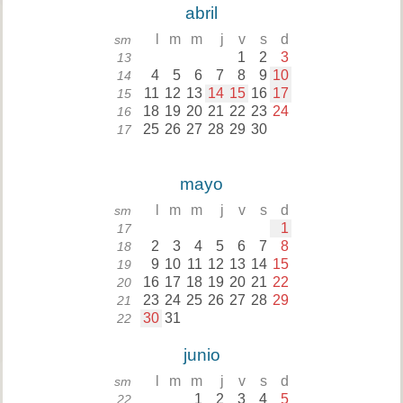
abril
l
m
m
j
v
s
d
sm
1
2
3
13
4
5
6
7
8
9
10
14
11
12
13
14
15
16
17
15
18
19
20
21
22
23
24
16
25
26
27
28
29
30
17
mayo
l
m
m
j
v
s
d
sm
1
17
2
3
4
5
6
7
8
18
9
10
11
12
13
14
15
19
16
17
18
19
20
21
22
20
23
24
25
26
27
28
29
21
30
31
22
junio
l
m
m
j
v
s
d
sm
1
2
3
4
5
22