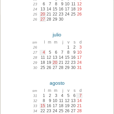
6
7
8
9
10
11
12
23
13
14
15
16
17
18
19
24
20
21
22
23
24
25
26
25
27
28
29
30
26
julio
l
m
m
j
v
s
d
sm
1
2
3
26
4
5
6
7
8
9
10
27
11
12
13
14
15
16
17
28
18
19
20
21
22
23
24
29
25
26
27
28
29
30
31
30
agosto
l
m
m
j
v
s
d
sm
1
2
3
4
5
6
7
31
8
9
10
11
12
13
14
32
15
16
17
18
19
20
21
33
22
23
24
25
26
27
28
34