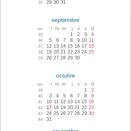
29
30
31
35
septiembre
l
m
m
j
v
s
d
sm
1
2
3
4
35
5
6
7
8
9
10
11
36
12
13
14
15
16
17
18
37
19
20
21
22
23
24
25
38
26
27
28
29
30
39
octubre
l
m
m
j
v
s
d
sm
1
2
39
3
4
5
6
7
8
9
40
10
11
12
13
14
15
16
41
17
18
19
20
21
22
23
42
24
25
26
27
28
29
30
43
31
44