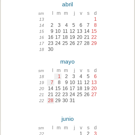
abril
l
m
m
j
v
s
d
sm
1
13
2
3
4
5
6
7
8
14
9
10
11
12
13
14
15
15
16
17
18
19
20
21
22
16
23
24
25
26
27
28
29
17
30
18
mayo
l
m
m
j
v
s
d
sm
1
2
3
4
5
6
18
7
8
9
10
11
12
13
19
14
15
16
17
18
19
20
20
21
22
23
24
25
26
27
21
28
29
30
31
22
junio
l
m
m
j
v
s
d
sm
1
2
3
22