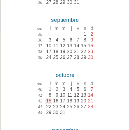
27
28
29
30
31
35
septiembre
l
m
m
j
v
s
d
sm
1
2
35
3
4
5
6
7
8
9
36
10
11
12
13
14
15
16
37
17
18
19
20
21
22
23
38
24
25
26
27
28
29
30
39
octubre
l
m
m
j
v
s
d
sm
1
2
3
4
5
6
7
40
8
9
10
11
12
13
14
41
15
16
17
18
19
20
21
42
22
23
24
25
26
27
28
43
29
30
31
44