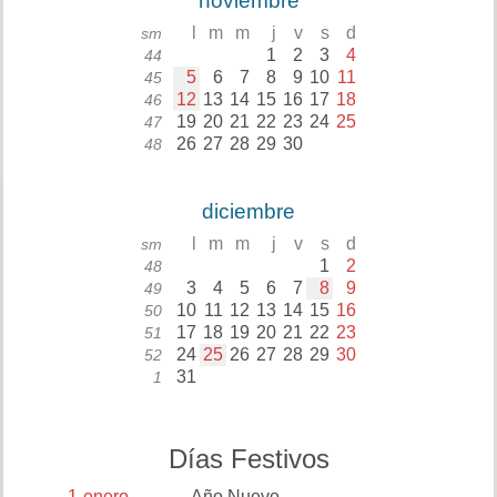
noviembre
l
m
m
j
v
s
d
sm
1
2
3
4
44
5
6
7
8
9
10
11
45
12
13
14
15
16
17
18
46
19
20
21
22
23
24
25
47
26
27
28
29
30
48
diciembre
l
m
m
j
v
s
d
sm
1
2
48
3
4
5
6
7
8
9
49
10
11
12
13
14
15
16
50
17
18
19
20
21
22
23
51
24
25
26
27
28
29
30
52
31
1
Días Festivos
1
enero
Año Nuevo