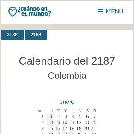
MENU
2186
2188
Calendario del 2187
Colombia
enero
l
m
m
j
v
s
d
sm
1
2
3
4
5
6
7
1
8
9
10
11
12
13
14
2
15
16
17
18
19
20
21
3