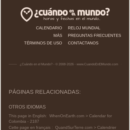
CALENDARIO
RELOJ MUNDIAL
MÁS
PREGUNTAS FRECUENTES
TÉRMINOS DE USO
CONTACTANOS
¿Cuándo en el Mundo? - © 2008-2026 - www.CuandoEnElMundo.com
PÁGINAS RELACIONADAS:
OTROS IDIOMAS
This page in English:
WhenOnEarth.com > Calendar for
Colombia - 2187
Cette page en français :
QuandSurTerre.com > Calendrier