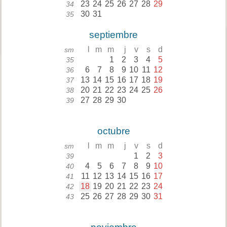
23
24
25
26
27
28
29
34
30
31
35
septiembre
l
m
m
j
v
s
d
sm
1
2
3
4
5
35
6
7
8
9
10
11
12
36
13
14
15
16
17
18
19
37
20
21
22
23
24
25
26
38
27
28
29
30
39
octubre
l
m
m
j
v
s
d
sm
1
2
3
39
4
5
6
7
8
9
10
40
11
12
13
14
15
16
17
41
18
19
20
21
22
23
24
42
25
26
27
28
29
30
31
43