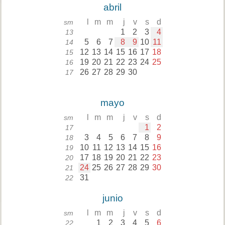
abril
l
m
m
j
v
s
d
sm
1
2
3
4
13
5
6
7
8
9
10
11
14
12
13
14
15
16
17
18
15
19
20
21
22
23
24
25
16
26
27
28
29
30
17
mayo
l
m
m
j
v
s
d
sm
1
2
17
3
4
5
6
7
8
9
18
10
11
12
13
14
15
16
19
17
18
19
20
21
22
23
20
24
25
26
27
28
29
30
21
31
22
junio
l
m
m
j
v
s
d
sm
1
2
3
4
5
6
22