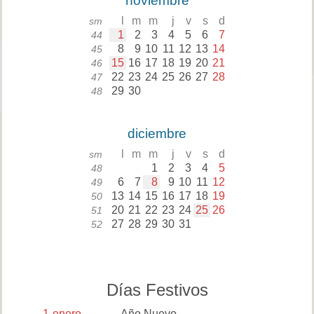
noviembre
l
m
m
j
v
s
d
sm
1
2
3
4
5
6
7
44
8
9
10
11
12
13
14
45
15
16
17
18
19
20
21
46
22
23
24
25
26
27
28
47
29
30
48
diciembre
l
m
m
j
v
s
d
sm
1
2
3
4
5
48
6
7
8
9
10
11
12
49
13
14
15
16
17
18
19
50
20
21
22
23
24
25
26
51
27
28
29
30
31
52
Días Festivos
1
enero
Año Nuevo