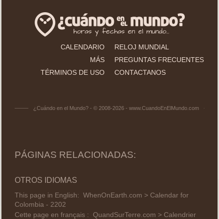
CALENDARIO
RELOJ MUNDIAL
MÁS
PREGUNTAS FRECUENTES
TÉRMINOS DE USO
CONTACTANOS
¿Cuándo en el Mundo? - © 2008-2026 - www.CuandoEnElMundo.com
PÁGINAS RELACIONADAS:
OTROS IDIOMAS
This page in English:
WhenOnEarth.com > Calendar for
Colombia - 2202
Cette page en français :
QuandSurTerre.com > Calendrier