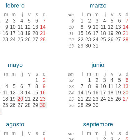
febrero
marzo
l
m
m
j
v
s
d
l
m
m
j
v
s
d
sm
1
2
3
4
5
6
7
1
2
3
4
5
6
7
9
8
9
10
11
12
13
14
8
9
10
11
12
13
14
10
5
16
17
18
19
20
21
15
16
17
18
19
20
21
11
2
23
24
25
26
27
28
22
23
24
25
26
27
28
12
29
30
31
13
mayo
junio
l
m
m
j
v
s
d
l
m
m
j
v
s
d
sm
1
2
1
2
3
4
5
6
22
3
4
5
6
7
8
9
7
8
9
10
11
12
13
23
0
11
12
13
14
15
16
14
15
16
17
18
19
20
24
7
18
19
20
21
22
23
21
22
23
24
25
26
27
25
4
25
26
27
28
29
30
28
29
30
26
1
agosto
septiembre
l
m
m
j
v
s
d
l
m
m
j
v
s
d
sm
1
1
2
3
4
5
35