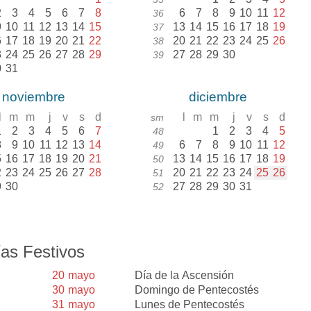
2
3
4
5
6
7
8
6
7
8
9
10
11
12
36
9
10
11
12
13
14
15
13
14
15
16
17
18
19
37
6
17
18
19
20
21
22
20
21
22
23
24
25
26
38
3
24
25
26
27
28
29
27
28
29
30
39
0
31
noviembre
diciembre
l
m
m
j
v
s
d
l
m
m
j
v
s
d
sm
1
2
3
4
5
6
7
1
2
3
4
5
48
8
9
10
11
12
13
14
6
7
8
9
10
11
12
49
5
16
17
18
19
20
21
13
14
15
16
17
18
19
50
2
23
24
25
26
27
28
20
21
22
23
24
25
26
51
9
30
27
28
29
30
31
52
as Festivos
20
mayo
Día de la Ascensión
30
mayo
Domingo de Pentecostés
31
mayo
Lunes de Pentecostés