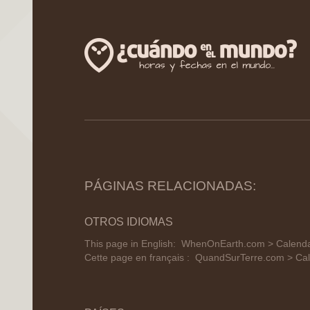
PÁGINAS RELACIONADAS:
OTROS IDIOMAS
This page in English:
WhenOnEarth.com > Calendar
Cette page en français :
QuandSurTerre.com > Cal