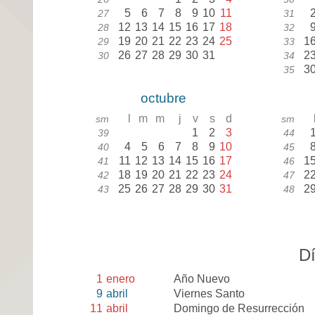
5
6
7
8
9
10
11
27
31
12
13
14
15
16
17
18
28
32
19
20
21
22
23
24
25
1
29
33
26
27
28
29
30
31
2
30
34
3
35
octubre
l
m
m
j
v
s
d
sm
sm
1
2
3
39
44
4
5
6
7
8
9
10
40
45
11
12
13
14
15
16
17
1
41
46
18
19
20
21
22
23
24
2
42
47
25
26
27
28
29
30
31
2
43
48
Dí
1
enero
Año Nuevo
9
abril
Viernes Santo
11
abril
Domingo de Resurrección