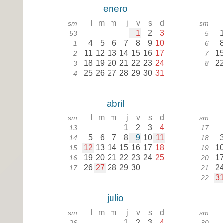
enero
l
m
m
j
v
s
d
sm
sm
1
2
3
53
5
4
5
6
7
8
9
10
1
6
11
12
13
14
15
16
17
1
2
7
18
19
20
21
22
23
24
2
3
8
25
26
27
28
29
30
31
4
abril
l
m
m
j
v
s
d
sm
sm
1
2
3
4
13
17
5
6
7
8
9
10
11
14
18
12
13
14
15
16
17
18
1
15
19
19
20
21
22
23
24
25
1
16
20
26
27
28
29
30
2
17
21
3
22
julio
l
m
m
j
v
s
d
sm
sm
1
2
3
4
26
30