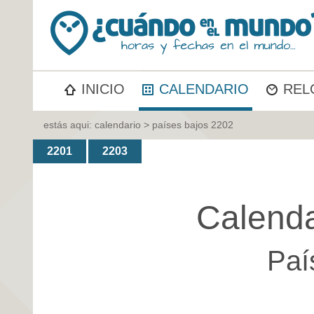
INICIO
CALENDARIO
REL
estás aqui:
calendario
> países bajos 2202
2201
2203
Calenda
Paí