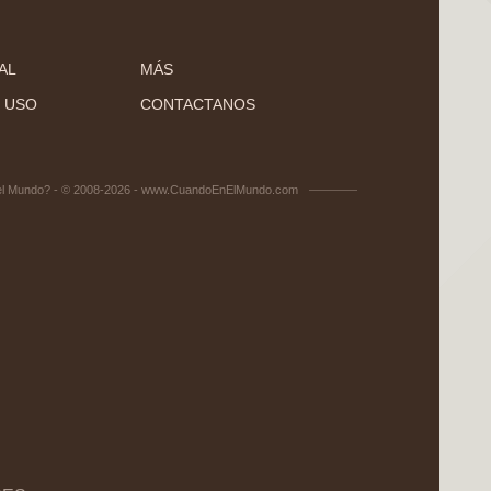
AL
MÁS
 USO
CONTACTANOS
el Mundo? - © 2008-2026 - www.CuandoEnElMundo.com