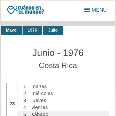
MENU
Mayo
1976
Julio
Junio - 1976
Costa Rica
1
martes
2
miércoles
3
jueves
23
4
viernes
5
sábado