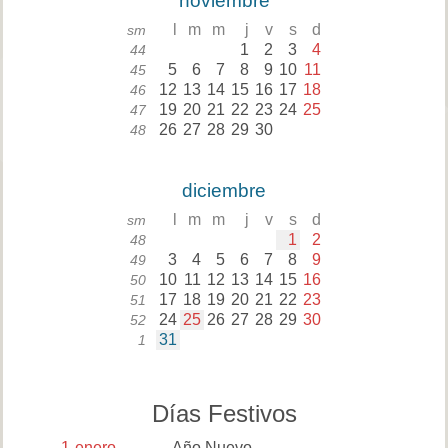
noviembre
l
m
m
j
v
s
d
sm
1
2
3
4
44
5
6
7
8
9
10
11
45
12
13
14
15
16
17
18
46
19
20
21
22
23
24
25
47
26
27
28
29
30
48
diciembre
l
m
m
j
v
s
d
sm
1
2
48
3
4
5
6
7
8
9
49
10
11
12
13
14
15
16
50
17
18
19
20
21
22
23
51
24
25
26
27
28
29
30
52
31
1
Días Festivos
1
enero
Año Nuevo