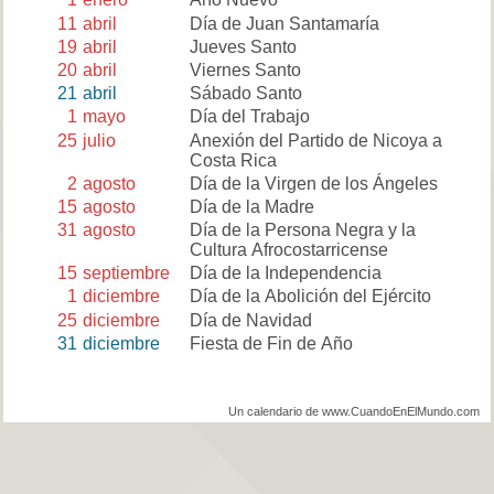
11
abril
Día de Juan Santamaría
19
abril
Jueves Santo
20
abril
Viernes Santo
21
abril
Sábado Santo
1
mayo
Día del Trabajo
25
julio
Anexión del Partido de Nicoya a
Costa Rica
2
agosto
Día de la Virgen de los Ángeles
15
agosto
Día de la Madre
31
agosto
Día de la Persona Negra y la
Cultura Afrocostarricense
15
septiembre
Día de la Independencia
1
diciembre
Día de la Abolición del Ejército
25
diciembre
Día de Navidad
31
diciembre
Fiesta de Fin de Año
Un calendario de www.CuandoEnElMundo.com