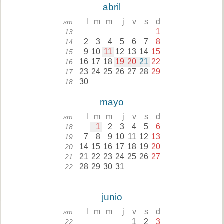
abril
l
m
m
j
v
s
d
sm
1
13
2
3
4
5
6
7
8
14
9
10
11
12
13
14
15
15
16
17
18
19
20
21
22
16
23
24
25
26
27
28
29
17
30
18
mayo
l
m
m
j
v
s
d
sm
1
2
3
4
5
6
18
7
8
9
10
11
12
13
19
14
15
16
17
18
19
20
20
21
22
23
24
25
26
27
21
28
29
30
31
22
junio
l
m
m
j
v
s
d
sm
1
2
3
22