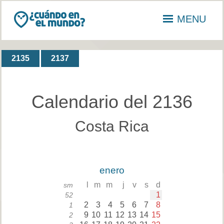
MENU
2135
2137
Calendario del 2136
Costa Rica
enero
l
m
m
j
v
s
d
sm
1
52
2
3
4
5
6
7
8
1
9
10
11
12
13
14
15
2