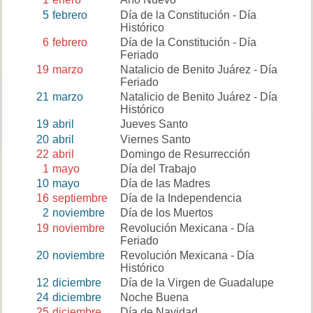
5
febrero
Día de la Constitución - Día
Histórico
6
febrero
Día de la Constitución - Día
Feriado
19
marzo
Natalicio de Benito Juárez - Día
Feriado
21
marzo
Natalicio de Benito Juárez - Día
Histórico
19
abril
Jueves Santo
20
abril
Viernes Santo
22
abril
Domingo de Resurrección
1
mayo
Día del Trabajo
10
mayo
Día de las Madres
16
septiembre
Día de la Independencia
2
noviembre
Día de los Muertos
19
noviembre
Revolución Mexicana - Día
Feriado
20
noviembre
Revolución Mexicana - Día
Histórico
12
diciembre
Día de la Virgen de Guadalupe
24
diciembre
Noche Buena
25
diciembre
Día de Navidad