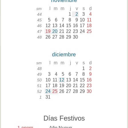
noviembre
l
m
m
j
v
s
d
sm
1
2
3
4
44
5
6
7
8
9
10
11
45
12
13
14
15
16
17
18
46
19
20
21
22
23
24
25
47
26
27
28
29
30
48
diciembre
l
m
m
j
v
s
d
sm
1
2
48
3
4
5
6
7
8
9
49
10
11
12
13
14
15
16
50
17
18
19
20
21
22
23
51
24
25
26
27
28
29
30
52
31
1
Días Festivos
1
enero
Año Nuevo