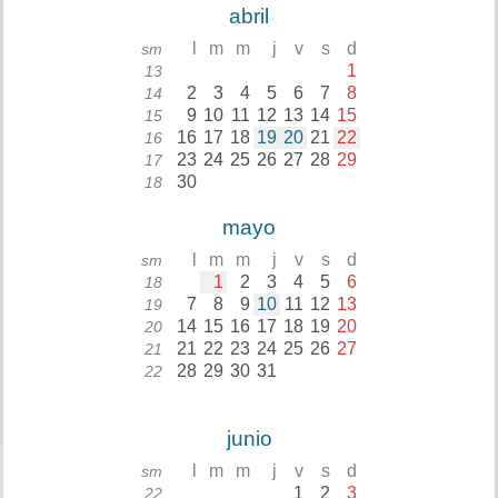
abril
l
m
m
j
v
s
d
sm
1
13
2
3
4
5
6
7
8
14
9
10
11
12
13
14
15
15
16
17
18
19
20
21
22
16
23
24
25
26
27
28
29
17
30
18
mayo
l
m
m
j
v
s
d
sm
1
2
3
4
5
6
18
7
8
9
10
11
12
13
19
14
15
16
17
18
19
20
20
21
22
23
24
25
26
27
21
28
29
30
31
22
junio
l
m
m
j
v
s
d
sm
1
2
3
22