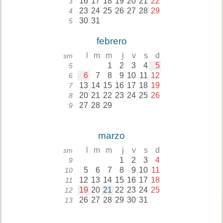
16
17
18
19
20
21
22
3
23
24
25
26
27
28
29
4
30
31
5
febrero
l
m
m
j
v
s
d
sm
1
2
3
4
5
5
6
7
8
9
10
11
12
6
13
14
15
16
17
18
19
7
20
21
22
23
24
25
26
8
27
28
29
9
marzo
l
m
m
j
v
s
d
sm
1
2
3
4
9
5
6
7
8
9
10
11
10
12
13
14
15
16
17
18
11
19
20
21
22
23
24
25
12
26
27
28
29
30
31
13