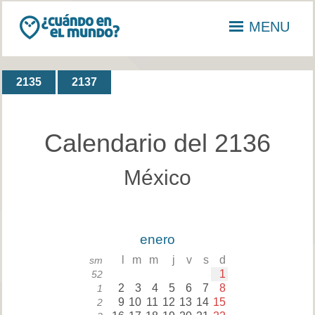
MENU
2135
2137
Calendario del 2136
México
enero
l
m
m
j
v
s
d
sm
1
52
2
3
4
5
6
7
8
1
9
10
11
12
13
14
15
2