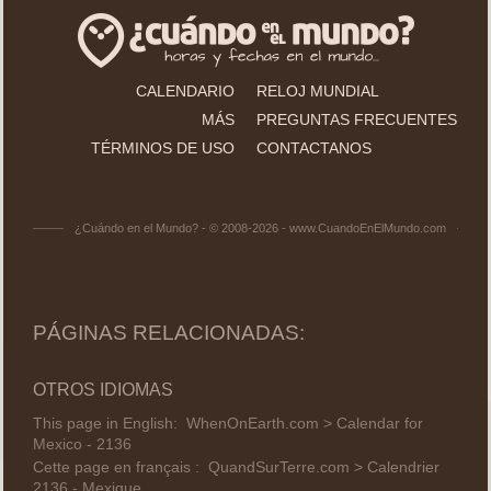
CALENDARIO
RELOJ MUNDIAL
MÁS
PREGUNTAS FRECUENTES
TÉRMINOS DE USO
CONTACTANOS
¿Cuándo en el Mundo? - © 2008-2026 - www.CuandoEnElMundo.com
PÁGINAS RELACIONADAS:
OTROS IDIOMAS
This page in English:
WhenOnEarth.com > Calendar for
Mexico - 2136
Cette page en français :
QuandSurTerre.com > Calendrier
2136 - Mexique