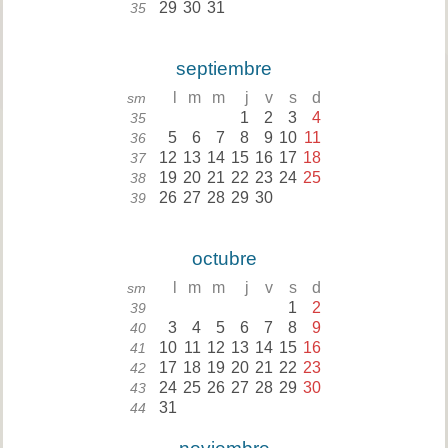
29
30
31
35
septiembre
l
m
m
j
v
s
d
sm
1
2
3
4
35
5
6
7
8
9
10
11
36
12
13
14
15
16
17
18
37
19
20
21
22
23
24
25
38
26
27
28
29
30
39
octubre
l
m
m
j
v
s
d
sm
1
2
39
3
4
5
6
7
8
9
40
10
11
12
13
14
15
16
41
17
18
19
20
21
22
23
42
24
25
26
27
28
29
30
43
31
44