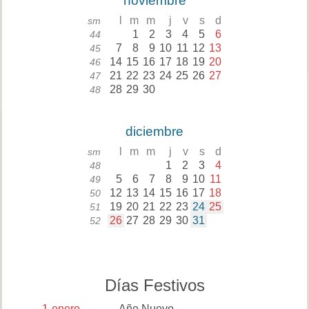
noviembre
l
m
m
j
v
s
d
sm
1
2
3
4
5
6
44
7
8
9
10
11
12
13
45
14
15
16
17
18
19
20
46
21
22
23
24
25
26
27
47
28
29
30
48
diciembre
l
m
m
j
v
s
d
sm
1
2
3
4
48
5
6
7
8
9
10
11
49
12
13
14
15
16
17
18
50
19
20
21
22
23
24
25
51
26
27
28
29
30
31
52
Días Festivos
1
enero
Año Nuevo