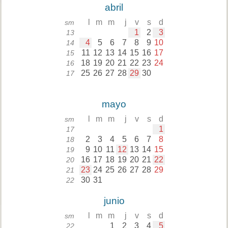
abril
l
m
m
j
v
s
d
sm
1
2
3
13
4
5
6
7
8
9
10
14
11
12
13
14
15
16
17
15
18
19
20
21
22
23
24
16
25
26
27
28
29
30
17
mayo
l
m
m
j
v
s
d
sm
1
17
2
3
4
5
6
7
8
18
9
10
11
12
13
14
15
19
16
17
18
19
20
21
22
20
23
24
25
26
27
28
29
21
30
31
22
junio
l
m
m
j
v
s
d
sm
1
2
3
4
5
22