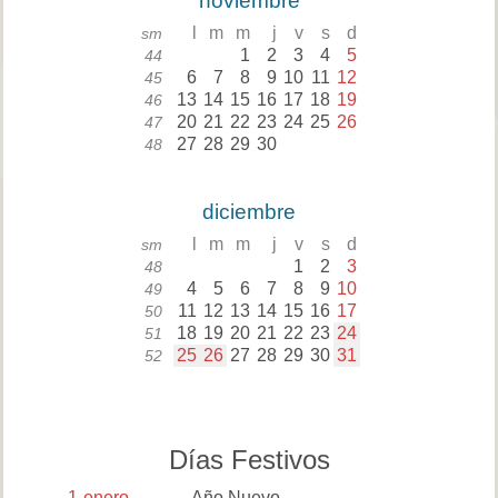
noviembre
l
m
m
j
v
s
d
sm
1
2
3
4
5
44
6
7
8
9
10
11
12
45
13
14
15
16
17
18
19
46
20
21
22
23
24
25
26
47
27
28
29
30
48
diciembre
l
m
m
j
v
s
d
sm
1
2
3
48
4
5
6
7
8
9
10
49
11
12
13
14
15
16
17
50
18
19
20
21
22
23
24
51
25
26
27
28
29
30
31
52
Días Festivos
1
enero
Año Nuevo