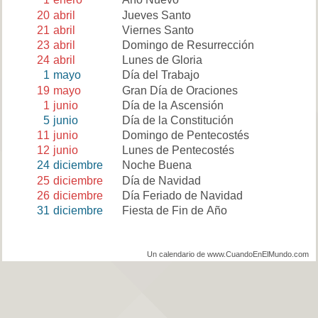
20
abril
Jueves Santo
21
abril
Viernes Santo
23
abril
Domingo de Resurrección
24
abril
Lunes de Gloria
1
mayo
Día del Trabajo
19
mayo
Gran Día de Oraciones
1
junio
Día de la Ascensión
5
junio
Día de la Constitución
11
junio
Domingo de Pentecostés
12
junio
Lunes de Pentecostés
24
diciembre
Noche Buena
25
diciembre
Día de Navidad
26
diciembre
Día Feriado de Navidad
31
diciembre
Fiesta de Fin de Año
Un calendario de www.CuandoEnElMundo.com