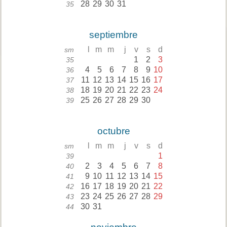
28
29
30
31
35
septiembre
l
m
m
j
v
s
d
sm
1
2
3
35
4
5
6
7
8
9
10
36
11
12
13
14
15
16
17
37
18
19
20
21
22
23
24
38
25
26
27
28
29
30
39
octubre
l
m
m
j
v
s
d
sm
1
39
2
3
4
5
6
7
8
40
9
10
11
12
13
14
15
41
16
17
18
19
20
21
22
42
23
24
25
26
27
28
29
43
30
31
44