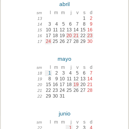
abril
l
m
m
j
v
s
d
sm
1
2
13
3
4
5
6
7
8
9
14
10
11
12
13
14
15
16
15
17
18
19
20
21
22
23
16
24
25
26
27
28
29
30
17
mayo
l
m
m
j
v
s
d
sm
1
2
3
4
5
6
7
18
8
9
10
11
12
13
14
19
15
16
17
18
19
20
21
20
22
23
24
25
26
27
28
21
29
30
31
22
junio
l
m
m
j
v
s
d
sm
1
2
3
4
22