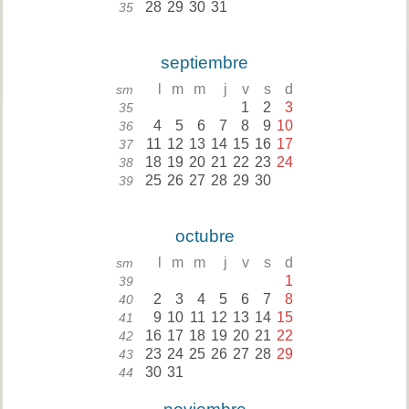
28
29
30
31
35
septiembre
l
m
m
j
v
s
d
sm
1
2
3
35
4
5
6
7
8
9
10
36
11
12
13
14
15
16
17
37
18
19
20
21
22
23
24
38
25
26
27
28
29
30
39
octubre
l
m
m
j
v
s
d
sm
1
39
2
3
4
5
6
7
8
40
9
10
11
12
13
14
15
41
16
17
18
19
20
21
22
42
23
24
25
26
27
28
29
43
30
31
44