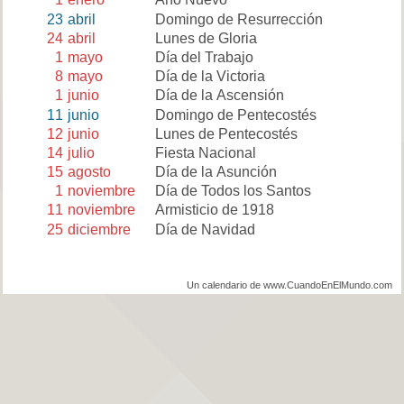
23
abril
Domingo de Resurrección
24
abril
Lunes de Gloria
1
mayo
Día del Trabajo
8
mayo
Día de la Victoria
1
junio
Día de la Ascensión
11
junio
Domingo de Pentecostés
12
junio
Lunes de Pentecostés
14
julio
Fiesta Nacional
15
agosto
Día de la Asunción
1
noviembre
Día de Todos los Santos
11
noviembre
Armisticio de 1918
25
diciembre
Día de Navidad
Un calendario de www.CuandoEnElMundo.com