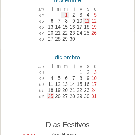
noviembre
l
m
m
j
v
s
d
sm
1
2
3
4
5
44
6
7
8
9
10
11
12
45
13
14
15
16
17
18
19
46
20
21
22
23
24
25
26
47
27
28
29
30
48
diciembre
l
m
m
j
v
s
d
sm
1
2
3
48
4
5
6
7
8
9
10
49
11
12
13
14
15
16
17
50
18
19
20
21
22
23
24
51
25
26
27
28
29
30
31
52
Días Festivos
1
enero
Año Nuevo