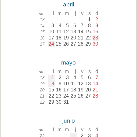
abril
l
m
m
j
v
s
d
sm
1
2
13
3
4
5
6
7
8
9
14
10
11
12
13
14
15
16
15
17
18
19
20
21
22
23
16
24
25
26
27
28
29
30
17
mayo
l
m
m
j
v
s
d
sm
1
2
3
4
5
6
7
18
8
9
10
11
12
13
14
19
15
16
17
18
19
20
21
20
22
23
24
25
26
27
28
21
29
30
31
22
junio
l
m
m
j
v
s
d
sm
1
2
3
4
22