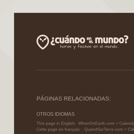
PÁGINAS RELACIONADAS:
OTROS IDIOMAS
This page in English:
WhenOnEarth.com > Calenda
Cette page en français :
QuandSurTerre.com > Cal