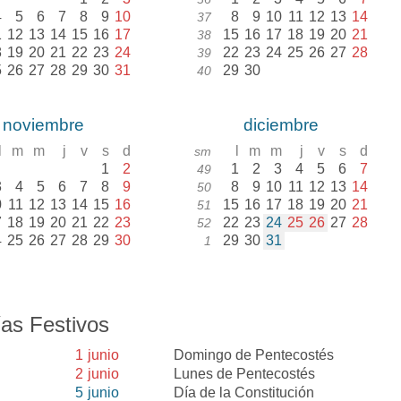
4
5
6
7
8
9
10
8
9
10
11
12
13
14
37
1
12
13
14
15
16
17
15
16
17
18
19
20
21
38
8
19
20
21
22
23
24
22
23
24
25
26
27
28
39
5
26
27
28
29
30
31
29
30
40
noviembre
diciembre
l
m
m
j
v
s
d
l
m
m
j
v
s
d
sm
1
2
1
2
3
4
5
6
7
49
3
4
5
6
7
8
9
8
9
10
11
12
13
14
50
0
11
12
13
14
15
16
15
16
17
18
19
20
21
51
7
18
19
20
21
22
23
22
23
24
25
26
27
28
52
4
25
26
27
28
29
30
29
30
31
1
as Festivos
1
junio
Domingo de Pentecostés
2
junio
Lunes de Pentecostés
5
junio
Día de la Constitución