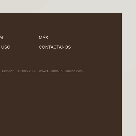
AL
MÁS
 USO
CONTACTANOS
el Mundo? - © 2008-2026 - www.CuandoEnElMundo.com