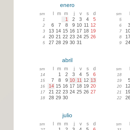
enero
l
m
m
j
v
s
d
sm
sm
1
2
3
4
5
1
5
6
7
8
9
10
11
12
2
6
13
14
15
16
17
18
19
1
3
7
20
21
22
23
24
25
26
1
4
8
27
28
29
30
31
2
5
9
abril
l
m
m
j
v
s
d
sm
sm
1
2
3
4
5
6
14
18
7
8
9
10
11
12
13
15
19
14
15
16
17
18
19
20
1
16
20
21
22
23
24
25
26
27
1
17
21
28
29
30
2
18
22
julio
l
m
m
j
v
s
d
sm
sm
1
2
3
4
5
6
27
31