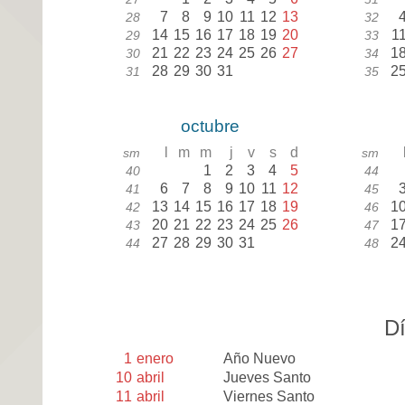
7
8
9
10
11
12
13
28
32
14
15
16
17
18
19
20
1
29
33
21
22
23
24
25
26
27
1
30
34
28
29
30
31
2
31
35
octubre
l
m
m
j
v
s
d
sm
sm
1
2
3
4
5
40
44
6
7
8
9
10
11
12
41
45
13
14
15
16
17
18
19
1
42
46
20
21
22
23
24
25
26
1
43
47
27
28
29
30
31
2
44
48
Dí
1
enero
Año Nuevo
10
abril
Jueves Santo
11
abril
Viernes Santo