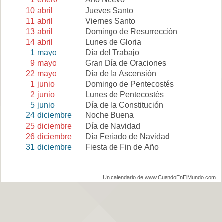
10
abril
Jueves Santo
11
abril
Viernes Santo
13
abril
Domingo de Resurrección
14
abril
Lunes de Gloria
1
mayo
Día del Trabajo
9
mayo
Gran Día de Oraciones
22
mayo
Día de la Ascensión
1
junio
Domingo de Pentecostés
2
junio
Lunes de Pentecostés
5
junio
Día de la Constitución
24
diciembre
Noche Buena
25
diciembre
Día de Navidad
26
diciembre
Día Feriado de Navidad
31
diciembre
Fiesta de Fin de Año
Un calendario de www.CuandoEnElMundo.com