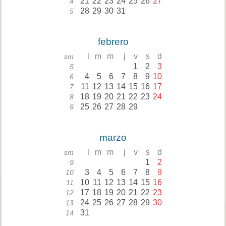
21
22
23
24
25
26
27
4
28
29
30
31
5
febrero
l
m
m
j
v
s
d
sm
1
2
3
5
4
5
6
7
8
9
10
6
11
12
13
14
15
16
17
7
18
19
20
21
22
23
24
8
25
26
27
28
29
9
marzo
l
m
m
j
v
s
d
sm
1
2
9
3
4
5
6
7
8
9
10
10
11
12
13
14
15
16
11
17
18
19
20
21
22
23
12
24
25
26
27
28
29
30
13
31
14