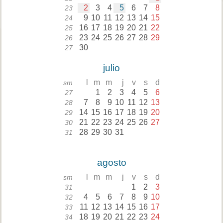
2
3
4
5
6
7
8
23
9
10
11
12
13
14
15
24
16
17
18
19
20
21
22
25
23
24
25
26
27
28
29
26
30
27
julio
l
m
m
j
v
s
d
sm
1
2
3
4
5
6
27
7
8
9
10
11
12
13
28
14
15
16
17
18
19
20
29
21
22
23
24
25
26
27
30
28
29
30
31
31
agosto
l
m
m
j
v
s
d
sm
1
2
3
31
4
5
6
7
8
9
10
32
11
12
13
14
15
16
17
33
18
19
20
21
22
23
24
34