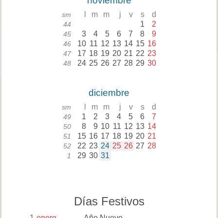
noviembre
l
m
m
j
v
s
d
sm
1
2
44
3
4
5
6
7
8
9
45
10
11
12
13
14
15
16
46
17
18
19
20
21
22
23
47
24
25
26
27
28
29
30
48
diciembre
l
m
m
j
v
s
d
sm
1
2
3
4
5
6
7
49
8
9
10
11
12
13
14
50
15
16
17
18
19
20
21
51
22
23
24
25
26
27
28
52
29
30
31
1
Días Festivos
1
enero
Año Nuevo