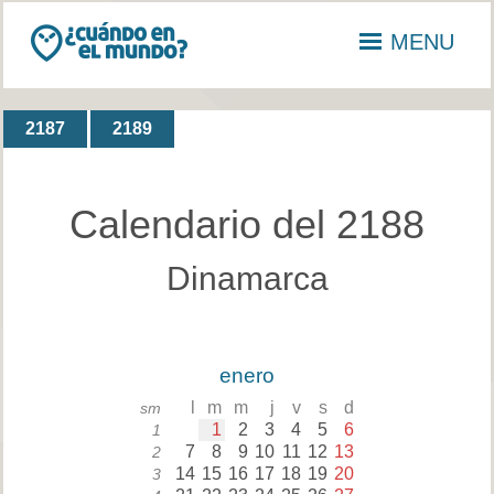
MENU
2187
2189
Calendario del 2188
Dinamarca
enero
l
m
m
j
v
s
d
sm
1
2
3
4
5
6
1
7
8
9
10
11
12
13
2
14
15
16
17
18
19
20
3