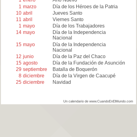
1
marzo
Día de los Héroes de la Patria
10
abril
Jueves Santo
11
abril
Viernes Santo
1
mayo
Día de los Trabajadores
14
mayo
Día de la Independencia
Nacional
15
mayo
Día de la Independencia
Nacional
12
junio
Día de la Paz del Chaco
15
agosto
Día de la Fundación de Asunción
29
septiembre
Batalla de Boquerón
8
diciembre
Día de la Virgen de Caacupé
25
diciembre
Navidad
Un calendario de www.CuandoEnElMundo.com