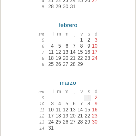
21
22
23
24
25
26
27
4
28
29
30
31
5
febrero
l
m
m
j
v
s
d
sm
1
2
3
5
4
5
6
7
8
9
10
6
11
12
13
14
15
16
17
7
18
19
20
21
22
23
24
8
25
26
27
28
29
9
marzo
l
m
m
j
v
s
d
sm
1
2
9
3
4
5
6
7
8
9
10
10
11
12
13
14
15
16
11
17
18
19
20
21
22
23
12
24
25
26
27
28
29
30
13
31
14