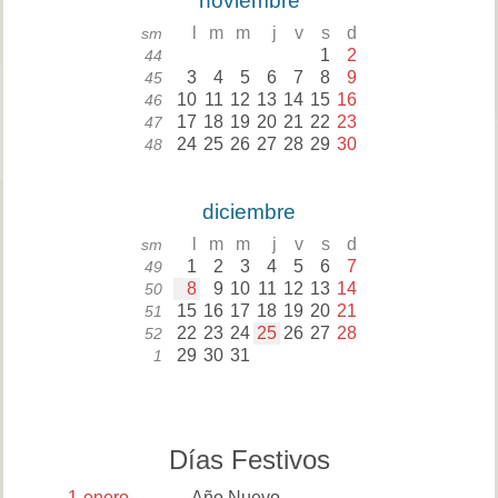
noviembre
l
m
m
j
v
s
d
sm
1
2
44
3
4
5
6
7
8
9
45
10
11
12
13
14
15
16
46
17
18
19
20
21
22
23
47
24
25
26
27
28
29
30
48
diciembre
l
m
m
j
v
s
d
sm
1
2
3
4
5
6
7
49
8
9
10
11
12
13
14
50
15
16
17
18
19
20
21
51
22
23
24
25
26
27
28
52
29
30
31
1
Días Festivos
1
enero
Año Nuevo