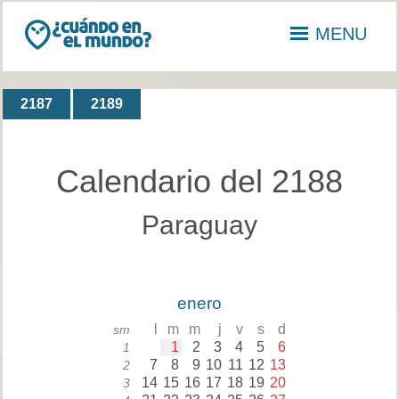
MENU
2187
2189
Calendario del 2188
Paraguay
enero
l
m
m
j
v
s
d
sm
1
2
3
4
5
6
1
7
8
9
10
11
12
13
2
14
15
16
17
18
19
20
3