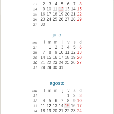
2
3
4
5
6
7
8
23
9
10
11
12
13
14
15
24
16
17
18
19
20
21
22
25
23
24
25
26
27
28
29
26
30
27
julio
l
m
m
j
v
s
d
sm
1
2
3
4
5
6
27
7
8
9
10
11
12
13
28
14
15
16
17
18
19
20
29
21
22
23
24
25
26
27
30
28
29
30
31
31
agosto
l
m
m
j
v
s
d
sm
1
2
3
31
4
5
6
7
8
9
10
32
11
12
13
14
15
16
17
33
18
19
20
21
22
23
24
34