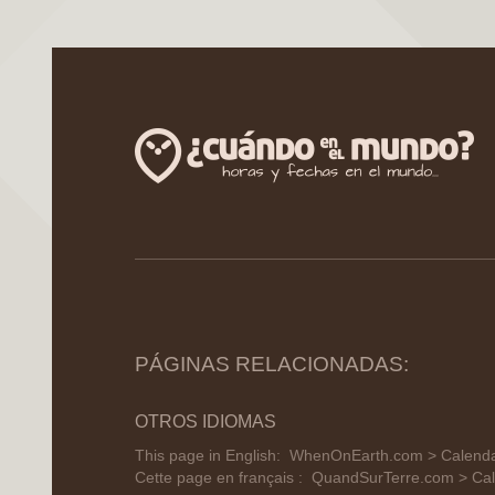
PÁGINAS RELACIONADAS:
OTROS IDIOMAS
This page in English:
WhenOnEarth.com > Calendar
Cette page en français :
QuandSurTerre.com > Cale