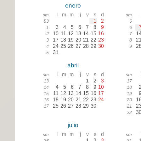
enero
l
m
m
j
v
s
d
sm
sm
1
2
53
5
3
4
5
6
7
8
9
1
6
10
11
12
13
14
15
16
1
2
7
17
18
19
20
21
22
23
2
3
8
24
25
26
27
28
29
30
2
4
9
31
5
abril
l
m
m
j
v
s
d
sm
sm
1
2
3
13
17
4
5
6
7
8
9
10
14
18
11
12
13
14
15
16
17
15
19
18
19
20
21
22
23
24
1
16
20
25
26
27
28
29
30
2
17
21
3
22
julio
l
m
m
j
v
s
d
sm
sm
1
2
3
26
31