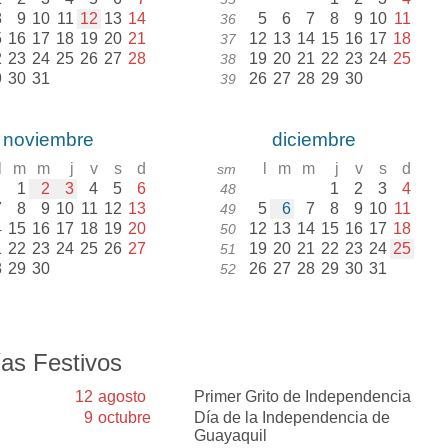
8
9
10
11
12
13
14
5
6
7
8
9
10
11
36
5
16
17
18
19
20
21
12
13
14
15
16
17
18
37
2
23
24
25
26
27
28
19
20
21
22
23
24
25
38
9
30
31
26
27
28
29
30
39
noviembre
diciembre
l
m
m
j
v
s
d
l
m
m
j
v
s
d
sm
1
2
3
4
5
6
1
2
3
4
48
7
8
9
10
11
12
13
5
6
7
8
9
10
11
49
4
15
16
17
18
19
20
12
13
14
15
16
17
18
50
1
22
23
24
25
26
27
19
20
21
22
23
24
25
51
8
29
30
26
27
28
29
30
31
52
as Festivos
12
agosto
Primer Grito de Independencia
9
octubre
Día de la Independencia de
Guayaquil