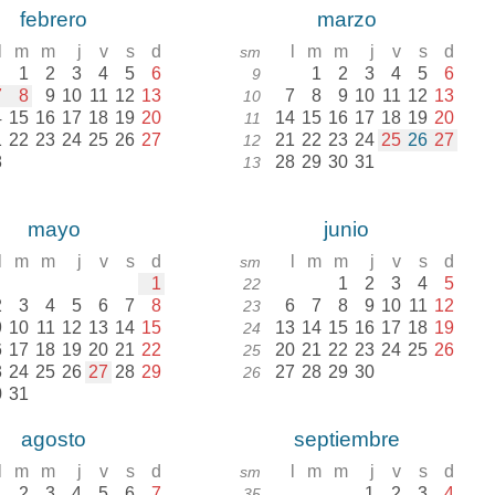
febrero
marzo
l
m
m
j
v
s
d
l
m
m
j
v
s
d
sm
1
2
3
4
5
6
1
2
3
4
5
6
9
7
8
9
10
11
12
13
7
8
9
10
11
12
13
10
4
15
16
17
18
19
20
14
15
16
17
18
19
20
11
1
22
23
24
25
26
27
21
22
23
24
25
26
27
12
8
28
29
30
31
13
mayo
junio
l
m
m
j
v
s
d
l
m
m
j
v
s
d
sm
1
1
2
3
4
5
22
2
3
4
5
6
7
8
6
7
8
9
10
11
12
23
9
10
11
12
13
14
15
13
14
15
16
17
18
19
24
6
17
18
19
20
21
22
20
21
22
23
24
25
26
25
3
24
25
26
27
28
29
27
28
29
30
26
0
31
agosto
septiembre
l
m
m
j
v
s
d
l
m
m
j
v
s
d
sm
1
2
3
4
5
6
7
1
2
3
4
35