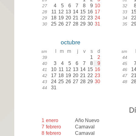
4
5
6
7
8
9
10
27
32
11
12
13
14
15
16
17
1
28
33
18
19
20
21
22
23
24
2
29
34
25
26
27
28
29
30
31
2
30
35
octubre
l
m
m
j
v
s
d
sm
sm
1
2
39
44
3
4
5
6
7
8
9
40
45
10
11
12
13
14
15
16
1
41
46
17
18
19
20
21
22
23
2
42
47
24
25
26
27
28
29
30
2
43
48
31
44
Dí
1
enero
Año Nuevo
7
febrero
Carnaval
8
febrero
Carnaval