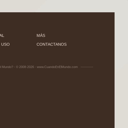
AL
MÁS
 USO
CONTACTANOS
el Mundo? - © 2008-2026 - www.CuandoEnElMundo.com