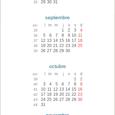
29
30
31
35
septiembre
l
m
m
j
v
s
d
sm
1
2
3
4
35
5
6
7
8
9
10
11
36
12
13
14
15
16
17
18
37
19
20
21
22
23
24
25
38
26
27
28
29
30
39
octubre
l
m
m
j
v
s
d
sm
1
2
39
3
4
5
6
7
8
9
40
10
11
12
13
14
15
16
41
17
18
19
20
21
22
23
42
24
25
26
27
28
29
30
43
31
44