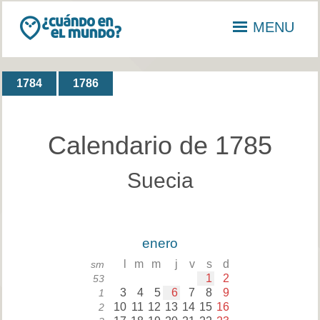
MENU
1784
1786
Calendario de 1785
Suecia
enero
l
m
m
j
v
s
d
sm
1
2
53
3
4
5
6
7
8
9
1
10
11
12
13
14
15
16
2