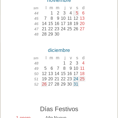
noviembre
l
m
m
j
v
s
d
sm
1
2
3
4
5
6
44
7
8
9
10
11
12
13
45
14
15
16
17
18
19
20
46
21
22
23
24
25
26
27
47
28
29
30
48
diciembre
l
m
m
j
v
s
d
sm
1
2
3
4
48
5
6
7
8
9
10
11
49
12
13
14
15
16
17
18
50
19
20
21
22
23
24
25
51
26
27
28
29
30
31
52
Días Festivos
1
enero
Año Nuevo