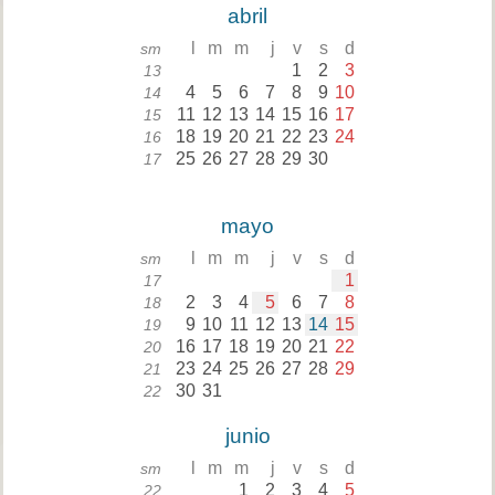
abril
l
m
m
j
v
s
d
sm
1
2
3
13
4
5
6
7
8
9
10
14
11
12
13
14
15
16
17
15
18
19
20
21
22
23
24
16
25
26
27
28
29
30
17
mayo
l
m
m
j
v
s
d
sm
1
17
2
3
4
5
6
7
8
18
9
10
11
12
13
14
15
19
16
17
18
19
20
21
22
20
23
24
25
26
27
28
29
21
30
31
22
junio
l
m
m
j
v
s
d
sm
1
2
3
4
5
22