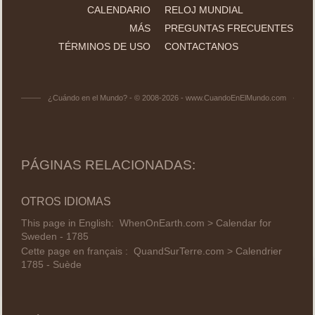
CALENDARIO
RELOJ MUNDIAL
MÁS
PREGUNTAS FRECUENTES
TÉRMINOS DE USO
CONTACTANOS
¿Cuándo en el Mundo? - © 2008-2026 - www.CuandoEnElMundo.com
PÁGINAS RELACIONADAS:
OTROS IDIOMAS
This page in English:
WhenOnEarth.com > Calendar for
Sweden - 1785
Cette page en français :
QuandSurTerre.com > Calendrier
1785 - Suède