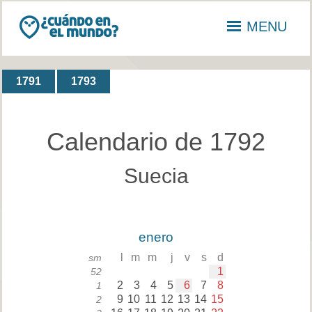
MENU
1791
1793
Calendario de 1792
Suecia
enero
l
m
m
j
v
s
d
sm
1
52
2
3
4
5
6
7
8
1
9
10
11
12
13
14
15
2