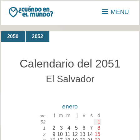
MENU
2050
2052
Calendario del 2051
El Salvador
enero
l
m
m
j
v
s
d
sm
1
52
2
3
4
5
6
7
8
1
9
10
11
12
13
14
15
2