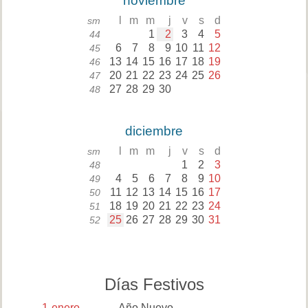
noviembre
l
m
m
j
v
s
d
sm
1
2
3
4
5
44
6
7
8
9
10
11
12
45
13
14
15
16
17
18
19
46
20
21
22
23
24
25
26
47
27
28
29
30
48
diciembre
l
m
m
j
v
s
d
sm
1
2
3
48
4
5
6
7
8
9
10
49
11
12
13
14
15
16
17
50
18
19
20
21
22
23
24
51
25
26
27
28
29
30
31
52
Días Festivos
1
enero
Año Nuevo