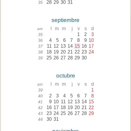
28
29
30
31
35
septiembre
l
m
m
j
v
s
d
sm
1
2
3
35
4
5
6
7
8
9
10
36
11
12
13
14
15
16
17
37
18
19
20
21
22
23
24
38
25
26
27
28
29
30
39
octubre
l
m
m
j
v
s
d
sm
1
39
2
3
4
5
6
7
8
40
9
10
11
12
13
14
15
41
16
17
18
19
20
21
22
42
23
24
25
26
27
28
29
43
30
31
44