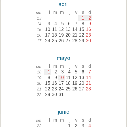
abril
l
m
m
j
v
s
d
sm
1
2
13
3
4
5
6
7
8
9
14
10
11
12
13
14
15
16
15
17
18
19
20
21
22
23
16
24
25
26
27
28
29
30
17
mayo
l
m
m
j
v
s
d
sm
1
2
3
4
5
6
7
18
8
9
10
11
12
13
14
19
15
16
17
18
19
20
21
20
22
23
24
25
26
27
28
21
29
30
31
22
junio
l
m
m
j
v
s
d
sm
1
2
3
4
22