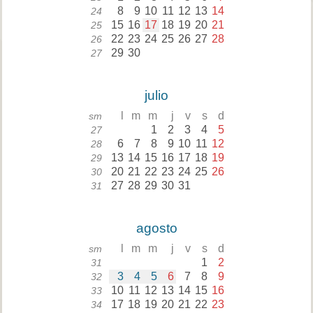
8
9
10
11
12
13
14
24
15
16
17
18
19
20
21
25
22
23
24
25
26
27
28
26
29
30
27
julio
l
m
m
j
v
s
d
sm
1
2
3
4
5
27
6
7
8
9
10
11
12
28
13
14
15
16
17
18
19
29
20
21
22
23
24
25
26
30
27
28
29
30
31
31
agosto
l
m
m
j
v
s
d
sm
1
2
31
3
4
5
6
7
8
9
32
10
11
12
13
14
15
16
33
17
18
19
20
21
22
23
34