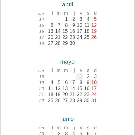
abril
l
m
m
j
v
s
d
sm
1
2
3
4
5
14
6
7
8
9
10
11
12
15
13
14
15
16
17
18
19
16
20
21
22
23
24
25
26
17
27
28
29
30
18
mayo
l
m
m
j
v
s
d
sm
1
2
3
18
4
5
6
7
8
9
10
19
11
12
13
14
15
16
17
20
18
19
20
21
22
23
24
21
25
26
27
28
29
30
31
22
junio
l
m
m
j
v
s
d
sm
1
2
3
4
5
6
7
23