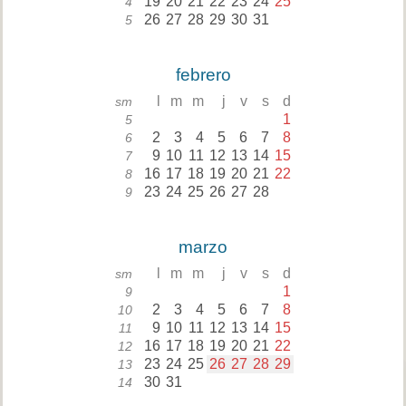
19
20
21
22
23
24
25
4
26
27
28
29
30
31
5
febrero
l
m
m
j
v
s
d
sm
1
5
2
3
4
5
6
7
8
6
9
10
11
12
13
14
15
7
16
17
18
19
20
21
22
8
23
24
25
26
27
28
9
marzo
l
m
m
j
v
s
d
sm
1
9
2
3
4
5
6
7
8
10
9
10
11
12
13
14
15
11
16
17
18
19
20
21
22
12
23
24
25
26
27
28
29
13
30
31
14