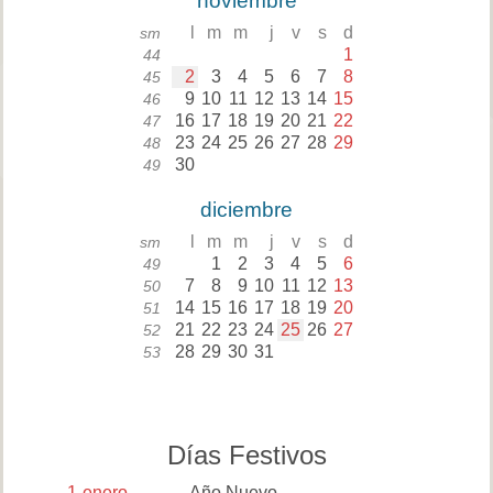
noviembre
l
m
m
j
v
s
d
sm
1
44
2
3
4
5
6
7
8
45
9
10
11
12
13
14
15
46
16
17
18
19
20
21
22
47
23
24
25
26
27
28
29
48
30
49
diciembre
l
m
m
j
v
s
d
sm
1
2
3
4
5
6
49
7
8
9
10
11
12
13
50
14
15
16
17
18
19
20
51
21
22
23
24
25
26
27
52
28
29
30
31
53
Días Festivos
1
enero
Año Nuevo