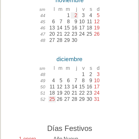
noviembre
l
m
m
j
v
s
d
sm
1
2
3
4
5
44
6
7
8
9
10
11
12
45
13
14
15
16
17
18
19
46
20
21
22
23
24
25
26
47
27
28
29
30
48
diciembre
l
m
m
j
v
s
d
sm
1
2
3
48
4
5
6
7
8
9
10
49
11
12
13
14
15
16
17
50
18
19
20
21
22
23
24
51
25
26
27
28
29
30
31
52
Días Festivos
1
enero
Año Nuevo