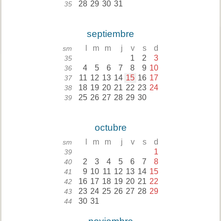
28
29
30
31
35
septiembre
l
m
m
j
v
s
d
sm
1
2
3
35
4
5
6
7
8
9
10
36
11
12
13
14
15
16
17
37
18
19
20
21
22
23
24
38
25
26
27
28
29
30
39
octubre
l
m
m
j
v
s
d
sm
1
39
2
3
4
5
6
7
8
40
9
10
11
12
13
14
15
41
16
17
18
19
20
21
22
42
23
24
25
26
27
28
29
43
30
31
44