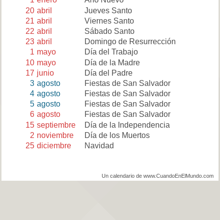
20
abril
Jueves Santo
21
abril
Viernes Santo
22
abril
Sábado Santo
23
abril
Domingo de Resurrección
1
mayo
Día del Trabajo
10
mayo
Día de la Madre
17
junio
Día del Padre
3
agosto
Fiestas de San Salvador
4
agosto
Fiestas de San Salvador
5
agosto
Fiestas de San Salvador
6
agosto
Fiestas de San Salvador
15
septiembre
Día de la Independencia
2
noviembre
Día de los Muertos
25
diciembre
Navidad
Un calendario de www.CuandoEnElMundo.com