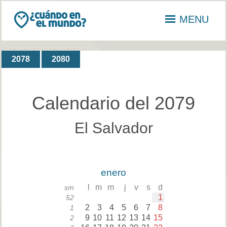
MENU
2078
2080
Calendario del 2079
El Salvador
enero
l
m
m
j
v
s
d
sm
1
52
2
3
4
5
6
7
8
1
9
10
11
12
13
14
15
2