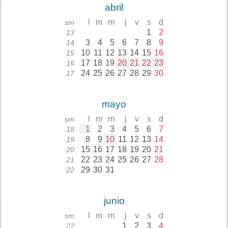
abril
l
m
m
j
v
s
d
sm
1
2
13
3
4
5
6
7
8
9
14
10
11
12
13
14
15
16
15
17
18
19
20
21
22
23
16
24
25
26
27
28
29
30
17
mayo
l
m
m
j
v
s
d
sm
1
2
3
4
5
6
7
18
8
9
10
11
12
13
14
19
15
16
17
18
19
20
21
20
22
23
24
25
26
27
28
21
29
30
31
22
junio
l
m
m
j
v
s
d
sm
1
2
3
4
22