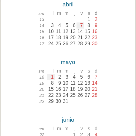
abril
l
m
m
j
v
s
d
sm
1
2
13
3
4
5
6
7
8
9
14
10
11
12
13
14
15
16
15
17
18
19
20
21
22
23
16
24
25
26
27
28
29
30
17
mayo
l
m
m
j
v
s
d
sm
1
2
3
4
5
6
7
18
8
9
10
11
12
13
14
19
15
16
17
18
19
20
21
20
22
23
24
25
26
27
28
21
29
30
31
22
junio
l
m
m
j
v
s
d
sm
1
2
3
4
22