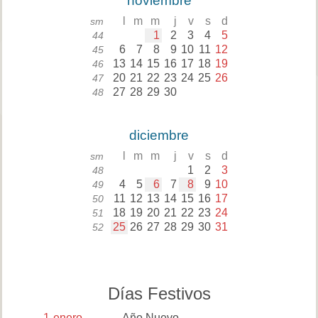
noviembre
l
m
m
j
v
s
d
sm
1
2
3
4
5
44
6
7
8
9
10
11
12
45
13
14
15
16
17
18
19
46
20
21
22
23
24
25
26
47
27
28
29
30
48
diciembre
l
m
m
j
v
s
d
sm
1
2
3
48
4
5
6
7
8
9
10
49
11
12
13
14
15
16
17
50
18
19
20
21
22
23
24
51
25
26
27
28
29
30
31
52
Días Festivos
1
enero
Año Nuevo