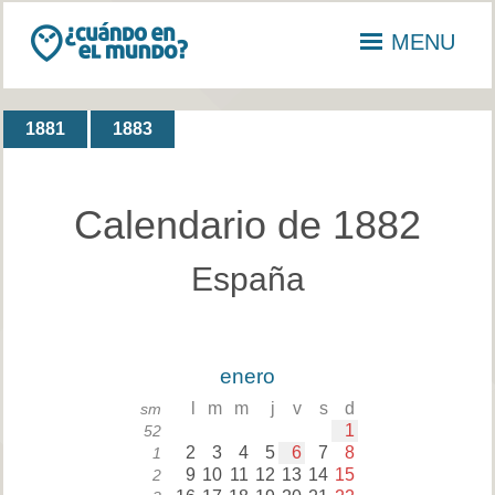
MENU
1881
1883
Calendario de 1882
España
enero
l
m
m
j
v
s
d
sm
1
52
2
3
4
5
6
7
8
1
9
10
11
12
13
14
15
2