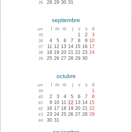
28
29
30
31
35
septiembre
l
m
m
j
v
s
d
sm
1
2
3
35
4
5
6
7
8
9
10
36
11
12
13
14
15
16
17
37
18
19
20
21
22
23
24
38
25
26
27
28
29
30
39
octubre
l
m
m
j
v
s
d
sm
1
39
2
3
4
5
6
7
8
40
9
10
11
12
13
14
15
41
16
17
18
19
20
21
22
42
23
24
25
26
27
28
29
43
30
31
44