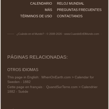
CALENDARIO
RELOJ MUNDIAL
MÁS
PREGUNTAS FRECUENTES
TÉRMINOS DE USO
CONTACTANOS
¿Cuándo en el Mundo? - © 2008-2026 - www.CuandoEnElMundo.com
PÁGINAS RELACIONADAS:
OTROS IDIOMAS
This page in English:
WhenOnEarth.com > Calendar for
Sweden - 1882
Cette page en français :
QuandSurTerre.com > Calendrier
1882 - Suède