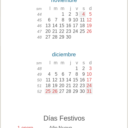
noviembre
l
m
m
j
v
s
d
sm
1
2
3
4
5
44
6
7
8
9
10
11
12
45
13
14
15
16
17
18
19
46
20
21
22
23
24
25
26
47
27
28
29
30
48
diciembre
l
m
m
j
v
s
d
sm
1
2
3
48
4
5
6
7
8
9
10
49
11
12
13
14
15
16
17
50
18
19
20
21
22
23
24
51
25
26
27
28
29
30
31
52
Días Festivos
1
enero
Año Nuevo