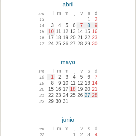
abril
l
m
m
j
v
s
d
sm
1
2
13
3
4
5
6
7
8
9
14
10
11
12
13
14
15
16
15
17
18
19
20
21
22
23
16
24
25
26
27
28
29
30
17
mayo
l
m
m
j
v
s
d
sm
1
2
3
4
5
6
7
18
8
9
10
11
12
13
14
19
15
16
17
18
19
20
21
20
22
23
24
25
26
27
28
21
29
30
31
22
junio
l
m
m
j
v
s
d
sm
1
2
3
4
22