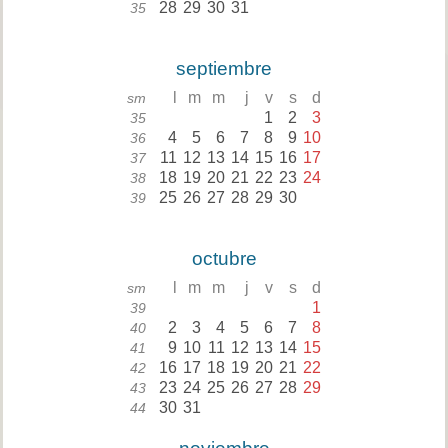
28
29
30
31
35
septiembre
l
m
m
j
v
s
d
sm
1
2
3
35
4
5
6
7
8
9
10
36
11
12
13
14
15
16
17
37
18
19
20
21
22
23
24
38
25
26
27
28
29
30
39
octubre
l
m
m
j
v
s
d
sm
1
39
2
3
4
5
6
7
8
40
9
10
11
12
13
14
15
41
16
17
18
19
20
21
22
42
23
24
25
26
27
28
29
43
30
31
44