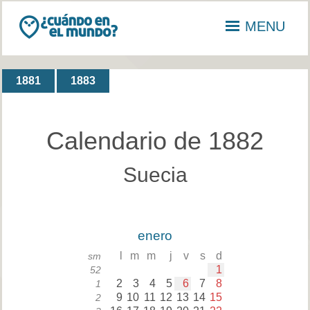
MENU
1881
1883
Calendario de 1882
Suecia
enero
l
m
m
j
v
s
d
sm
1
52
2
3
4
5
6
7
8
1
9
10
11
12
13
14
15
2