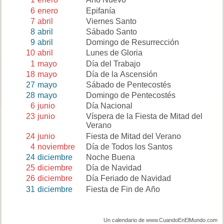
6
enero
Epifanía
7
abril
Viernes Santo
8
abril
Sábado Santo
9
abril
Domingo de Resurrección
10
abril
Lunes de Gloria
1
mayo
Día del Trabajo
18
mayo
Día de la Ascensión
27
mayo
Sábado de Pentecostés
28
mayo
Domingo de Pentecostés
6
junio
Día Nacional
23
junio
Víspera de la Fiesta de Mitad del
Verano
24
junio
Fiesta de Mitad del Verano
4
noviembre
Día de Todos los Santos
24
diciembre
Noche Buena
25
diciembre
Día de Navidad
26
diciembre
Día Feriado de Navidad
31
diciembre
Fiesta de Fin de Año
Un calendario de www.CuandoEnElMundo.com