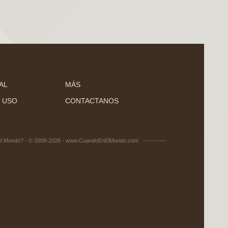
AL
MÁS
 USO
CONTACTANOS
el Mundo? - © 2008-2026 - www.CuandoEnElMundo.com