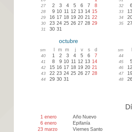
2
3
4
5
6
7
8
27
32
9
10
11
12
13
14
15
1
28
33
16
17
18
19
20
21
22
2
29
34
23
24
25
26
27
28
29
2
30
35
30
31
31
octubre
l
m
m
j
v
s
d
sm
sm
1
2
3
4
5
6
7
40
44
8
9
10
11
12
13
14
41
45
15
16
17
18
19
20
21
1
42
46
22
23
24
25
26
27
28
1
43
47
29
30
31
2
44
48
Dí
1
enero
Año Nuevo
6
enero
Epifanía
23
marzo
Viernes Santo