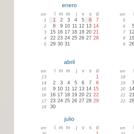
enero
l
m
m
j
v
s
d
sm
sm
1
2
3
4
5
6
7
1
5
8
9
10
11
12
13
14
2
6
15
16
17
18
19
20
21
1
3
7
22
23
24
25
26
27
28
1
4
8
29
30
31
2
5
9
abril
l
m
m
j
v
s
d
sm
sm
1
13
18
2
3
4
5
6
7
8
14
19
9
10
11
12
13
14
15
1
15
20
16
17
18
19
20
21
22
2
16
21
23
24
25
26
27
28
29
2
17
22
30
18
julio
l
m
m
j
v
s
d
sm
sm
1
26
31