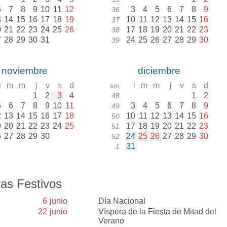
6
7
8
9
10
11
12
3
4
5
6
7
8
9
36
3
14
15
16
17
18
19
10
11
12
13
14
15
16
37
0
21
22
23
24
25
26
17
18
19
20
21
22
23
38
7
28
29
30
31
24
25
26
27
28
29
30
39
noviembre
diciembre
l
m
m
j
v
s
d
l
m
m
j
v
s
d
sm
1
2
3
4
1
2
48
5
6
7
8
9
10
11
3
4
5
6
7
8
9
49
2
13
14
15
16
17
18
10
11
12
13
14
15
16
50
9
20
21
22
23
24
25
17
18
19
20
21
22
23
51
6
27
28
29
30
24
25
26
27
28
29
30
52
31
1
as Festivos
6
junio
Día Nacional
22
junio
Víspera de la Fiesta de Mitad del
Verano