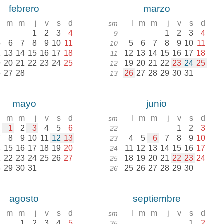
febrero
marzo
l
m
m
j
v
s
d
l
m
m
j
v
s
d
sm
1
2
3
4
1
2
3
4
9
5
6
7
8
9
10
11
5
6
7
8
9
10
11
10
2
13
14
15
16
17
18
12
13
14
15
16
17
18
11
9
20
21
22
23
24
25
19
20
21
22
23
24
25
12
6
27
28
26
27
28
29
30
31
13
mayo
junio
l
m
m
j
v
s
d
l
m
m
j
v
s
d
sm
1
2
3
4
5
6
1
2
3
22
7
8
9
10
11
12
13
4
5
6
7
8
9
10
23
4
15
16
17
18
19
20
11
12
13
14
15
16
17
24
1
22
23
24
25
26
27
18
19
20
21
22
23
24
25
8
29
30
31
25
26
27
28
29
30
26
agosto
septiembre
l
m
m
j
v
s
d
l
m
m
j
v
s
d
sm
1
2
3
4
5
1
2
35