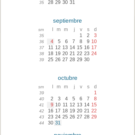
28
29
30
31
35
septiembre
l
m
m
j
v
s
d
sm
1
2
3
35
4
5
6
7
8
9
10
36
11
12
13
14
15
16
17
37
18
19
20
21
22
23
24
38
25
26
27
28
29
30
39
octubre
l
m
m
j
v
s
d
sm
1
39
2
3
4
5
6
7
8
40
9
10
11
12
13
14
15
41
16
17
18
19
20
21
22
42
23
24
25
26
27
28
29
43
30
31
44