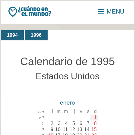
MENU
1994
1996
Calendario de 1995
Estados Unidos
enero
l
m
m
j
v
s
d
sm
1
52
2
3
4
5
6
7
8
1
9
10
11
12
13
14
15
2