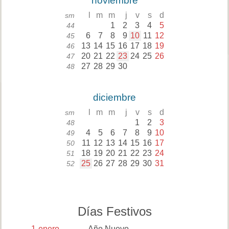
noviembre
l
m
m
j
v
s
d
sm
1
2
3
4
5
44
6
7
8
9
10
11
12
45
13
14
15
16
17
18
19
46
20
21
22
23
24
25
26
47
27
28
29
30
48
diciembre
l
m
m
j
v
s
d
sm
1
2
3
48
4
5
6
7
8
9
10
49
11
12
13
14
15
16
17
50
18
19
20
21
22
23
24
51
25
26
27
28
29
30
31
52
Días Festivos
1
enero
Año Nuevo