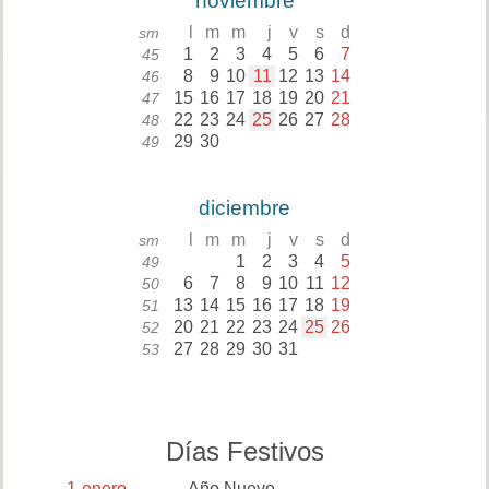
noviembre
l
m
m
j
v
s
d
sm
1
2
3
4
5
6
7
45
8
9
10
11
12
13
14
46
15
16
17
18
19
20
21
47
22
23
24
25
26
27
28
48
29
30
49
diciembre
l
m
m
j
v
s
d
sm
1
2
3
4
5
49
6
7
8
9
10
11
12
50
13
14
15
16
17
18
19
51
20
21
22
23
24
25
26
52
27
28
29
30
31
53
Días Festivos
1
enero
Año Nuevo