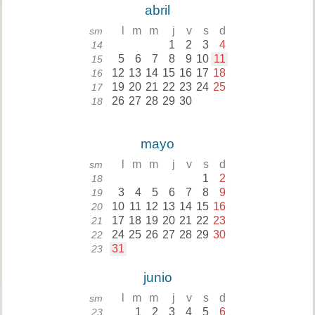
abril
l
m
m
j
v
s
d
sm
1
2
3
4
14
5
6
7
8
9
10
11
15
12
13
14
15
16
17
18
16
19
20
21
22
23
24
25
17
26
27
28
29
30
18
mayo
l
m
m
j
v
s
d
sm
1
2
18
3
4
5
6
7
8
9
19
10
11
12
13
14
15
16
20
17
18
19
20
21
22
23
21
24
25
26
27
28
29
30
22
31
23
junio
l
m
m
j
v
s
d
sm
1
2
3
4
5
6
23