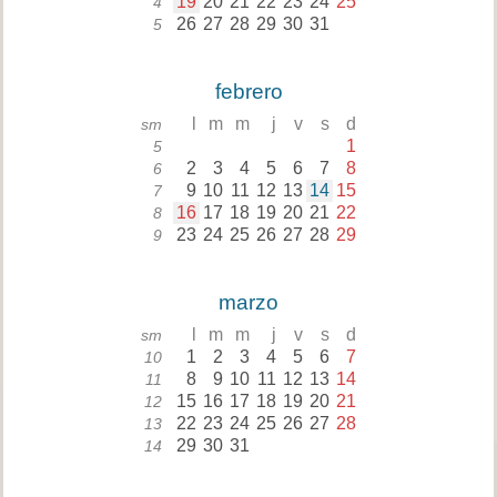
19
20
21
22
23
24
25
4
26
27
28
29
30
31
5
febrero
l
m
m
j
v
s
d
sm
1
5
2
3
4
5
6
7
8
6
9
10
11
12
13
14
15
7
16
17
18
19
20
21
22
8
23
24
25
26
27
28
29
9
marzo
l
m
m
j
v
s
d
sm
1
2
3
4
5
6
7
10
8
9
10
11
12
13
14
11
15
16
17
18
19
20
21
12
22
23
24
25
26
27
28
13
29
30
31
14