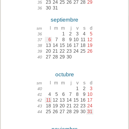
23
24
25
26
27
28
29
35
30
31
36
septiembre
l
m
m
j
v
s
d
sm
1
2
3
4
5
36
6
7
8
9
10
11
12
37
13
14
15
16
17
18
19
38
20
21
22
23
24
25
26
39
27
28
29
30
40
octubre
l
m
m
j
v
s
d
sm
1
2
3
40
4
5
6
7
8
9
10
41
11
12
13
14
15
16
17
42
18
19
20
21
22
23
24
43
25
26
27
28
29
30
31
44