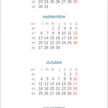
23
24
25
26
27
28
29
35
30
31
36
septiembre
l
m
m
j
v
s
d
sm
1
2
3
4
5
36
6
7
8
9
10
11
12
37
13
14
15
16
17
18
19
38
20
21
22
23
24
25
26
39
27
28
29
30
40
octubre
l
m
m
j
v
s
d
sm
1
2
3
40
4
5
6
7
8
9
10
41
11
12
13
14
15
16
17
42
18
19
20
21
22
23
24
43
25
26
27
28
29
30
31
44