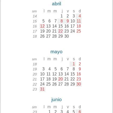
abril
l
m
m
j
v
s
d
sm
1
2
3
4
14
5
6
7
8
9
10
11
15
12
13
14
15
16
17
18
16
19
20
21
22
23
24
25
17
26
27
28
29
30
18
mayo
l
m
m
j
v
s
d
sm
1
2
18
3
4
5
6
7
8
9
19
10
11
12
13
14
15
16
20
17
18
19
20
21
22
23
21
24
25
26
27
28
29
30
22
31
23
junio
l
m
m
j
v
s
d
sm
1
2
3
4
5
6
23