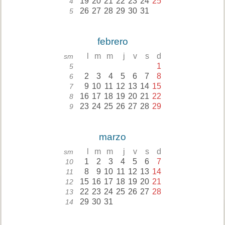
19
20
21
22
23
24
25
4
26
27
28
29
30
31
5
febrero
l
m
m
j
v
s
d
sm
1
5
2
3
4
5
6
7
8
6
9
10
11
12
13
14
15
7
16
17
18
19
20
21
22
8
23
24
25
26
27
28
29
9
marzo
l
m
m
j
v
s
d
sm
1
2
3
4
5
6
7
10
8
9
10
11
12
13
14
11
15
16
17
18
19
20
21
12
22
23
24
25
26
27
28
13
29
30
31
14