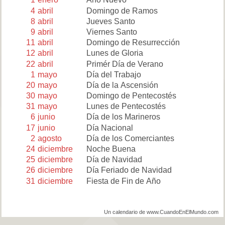
4
abril
Domingo de Ramos
8
abril
Jueves Santo
9
abril
Viernes Santo
11
abril
Domingo de Resurrección
12
abril
Lunes de Gloria
22
abril
Primér Día de Verano
1
mayo
Día del Trabajo
20
mayo
Día de la Ascensión
30
mayo
Domingo de Pentecostés
31
mayo
Lunes de Pentecostés
6
junio
Día de los Marineros
17
junio
Día Nacional
2
agosto
Día de los Comerciantes
24
diciembre
Noche Buena
25
diciembre
Día de Navidad
26
diciembre
Día Feriado de Navidad
31
diciembre
Fiesta de Fin de Año
Un calendario de www.CuandoEnElMundo.com