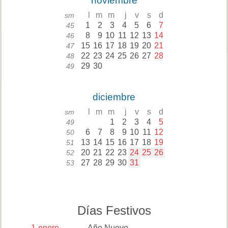
noviembre
l
m
m
j
v
s
d
sm
1
2
3
4
5
6
7
45
8
9
10
11
12
13
14
46
15
16
17
18
19
20
21
47
22
23
24
25
26
27
28
48
29
30
49
diciembre
l
m
m
j
v
s
d
sm
1
2
3
4
5
49
6
7
8
9
10
11
12
50
13
14
15
16
17
18
19
51
20
21
22
23
24
25
26
52
27
28
29
30
31
53
Días Festivos
1
enero
Año Nuevo