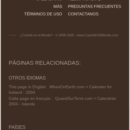
MÁS
PREGUNTAS FRECUENTES
TÉRMINOS DE USO
CONTACTANOS
¿Cuándo en el Mundo? - © 2008-2026 - www.CuandoEnElMundo.com
PÁGINAS RELACIONADAS:
OTROS IDIOMAS
This page in English:
WhenOnEarth.com > Calendar for
Iceland - 2004
Cette page en français :
QuandSurTerre.com > Calendrier
2004 - Islande
PAÍSES