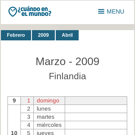
MENU
Febrero
2009
Abril
Marzo - 2009
Finlandia
9
1
domingo
2
lunes
3
martes
4
miércoles
10
5
jueves