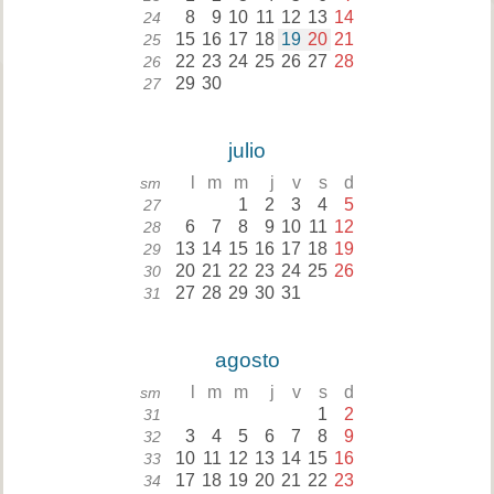
8
9
10
11
12
13
14
24
15
16
17
18
19
20
21
25
22
23
24
25
26
27
28
26
29
30
27
julio
l
m
m
j
v
s
d
sm
1
2
3
4
5
27
6
7
8
9
10
11
12
28
13
14
15
16
17
18
19
29
20
21
22
23
24
25
26
30
27
28
29
30
31
31
agosto
l
m
m
j
v
s
d
sm
1
2
31
3
4
5
6
7
8
9
32
10
11
12
13
14
15
16
33
17
18
19
20
21
22
23
34