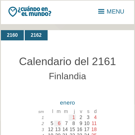
MENU
2160
2162
Calendario del 2161
Finlandia
enero
l
m
m
j
v
s
d
sm
1
2
3
4
1
5
6
7
8
9
10
11
2
12
13
14
15
16
17
18
3