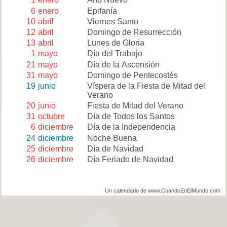
6
enero
Epifanía
10
abril
Viernes Santo
12
abril
Domingo de Resurrección
13
abril
Lunes de Gloria
1
mayo
Día del Trabajo
21
mayo
Día de la Ascensión
31
mayo
Domingo de Pentecostés
19
junio
Víspera de la Fiesta de Mitad del
Verano
20
junio
Fiesta de Mitad del Verano
31
octubre
Día de Todos los Santos
6
diciembre
Día de la Independencia
24
diciembre
Noche Buena
25
diciembre
Día de Navidad
26
diciembre
Día Feriado de Navidad
Un calendario de www.CuandoEnElMundo.com