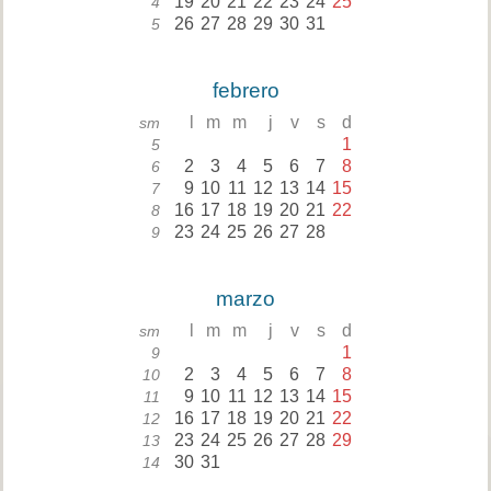
19
20
21
22
23
24
25
4
26
27
28
29
30
31
5
febrero
l
m
m
j
v
s
d
sm
1
5
2
3
4
5
6
7
8
6
9
10
11
12
13
14
15
7
16
17
18
19
20
21
22
8
23
24
25
26
27
28
9
marzo
l
m
m
j
v
s
d
sm
1
9
2
3
4
5
6
7
8
10
9
10
11
12
13
14
15
11
16
17
18
19
20
21
22
12
23
24
25
26
27
28
29
13
30
31
14