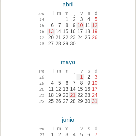
abril
l
m
m
j
v
s
d
sm
1
2
3
4
5
14
6
7
8
9
10
11
12
15
13
14
15
16
17
18
19
16
20
21
22
23
24
25
26
17
27
28
29
30
18
mayo
l
m
m
j
v
s
d
sm
1
2
3
18
4
5
6
7
8
9
10
19
11
12
13
14
15
16
17
20
18
19
20
21
22
23
24
21
25
26
27
28
29
30
31
22
junio
l
m
m
j
v
s
d
sm
1
2
3
4
5
6
7
23