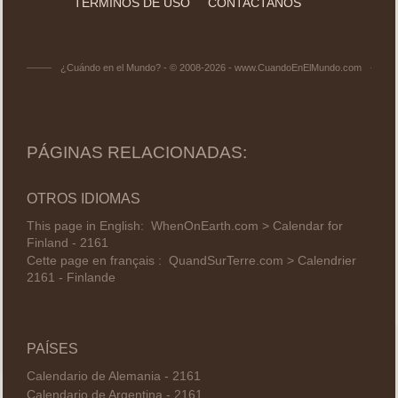
TÉRMINOS DE USO
CONTACTANOS
¿Cuándo en el Mundo? - © 2008-2026 - www.CuandoEnElMundo.com
PÁGINAS RELACIONADAS:
OTROS IDIOMAS
This page in English:
WhenOnEarth.com > Calendar for
Finland - 2161
Cette page en français :
QuandSurTerre.com > Calendrier
2161 - Finlande
PAÍSES
Calendario de Alemania - 2161
Calendario de Argentina - 2161