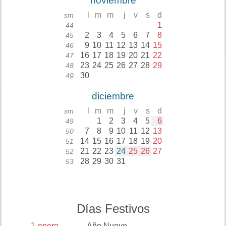
noviembre
l
m
m
j
v
s
d
sm
1
44
2
3
4
5
6
7
8
45
9
10
11
12
13
14
15
46
16
17
18
19
20
21
22
47
23
24
25
26
27
28
29
48
30
49
diciembre
l
m
m
j
v
s
d
sm
1
2
3
4
5
6
49
7
8
9
10
11
12
13
50
14
15
16
17
18
19
20
51
21
22
23
24
25
26
27
52
28
29
30
31
53
Días Festivos
1
enero
Año Nuevo