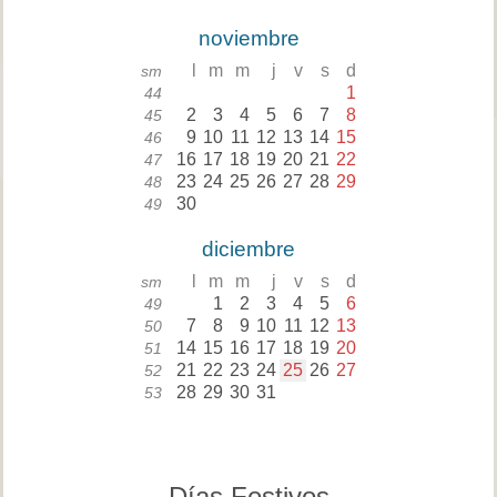
noviembre
l
m
m
j
v
s
d
sm
1
44
2
3
4
5
6
7
8
45
9
10
11
12
13
14
15
46
16
17
18
19
20
21
22
47
23
24
25
26
27
28
29
48
30
49
diciembre
l
m
m
j
v
s
d
sm
1
2
3
4
5
6
49
7
8
9
10
11
12
13
50
14
15
16
17
18
19
20
51
21
22
23
24
25
26
27
52
28
29
30
31
53
Días Festivos