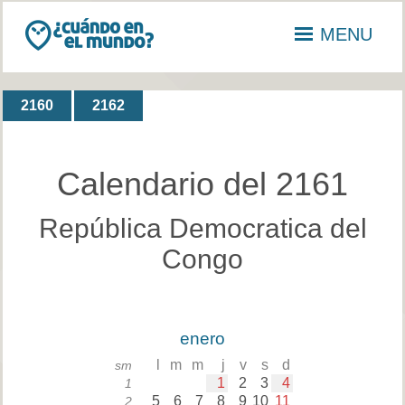
MENU
2160
2162
Calendario del 2161
República Democratica del
Congo
enero
l
m
m
j
v
s
d
sm
1
2
3
4
1
5
6
7
8
9
10
11
2