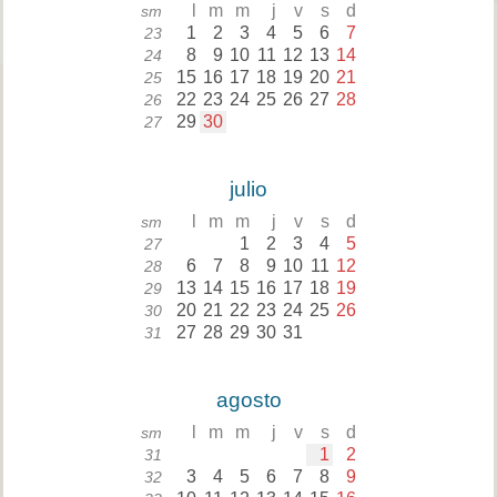
l
m
m
j
v
s
d
sm
1
2
3
4
5
6
7
23
8
9
10
11
12
13
14
24
15
16
17
18
19
20
21
25
22
23
24
25
26
27
28
26
29
30
27
julio
l
m
m
j
v
s
d
sm
1
2
3
4
5
27
6
7
8
9
10
11
12
28
13
14
15
16
17
18
19
29
20
21
22
23
24
25
26
30
27
28
29
30
31
31
agosto
l
m
m
j
v
s
d
sm
1
2
31
3
4
5
6
7
8
9
32