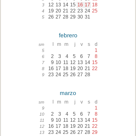
12
13
14
15
16
17
18
3
19
20
21
22
23
24
25
4
26
27
28
29
30
31
5
febrero
l
m
m
j
v
s
d
sm
1
5
2
3
4
5
6
7
8
6
9
10
11
12
13
14
15
7
16
17
18
19
20
21
22
8
23
24
25
26
27
28
9
marzo
l
m
m
j
v
s
d
sm
1
9
2
3
4
5
6
7
8
10
9
10
11
12
13
14
15
11
16
17
18
19
20
21
22
12
23
24
25
26
27
28
29
13