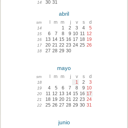
30
31
14
abril
l
m
m
j
v
s
d
sm
1
2
3
4
5
14
6
7
8
9
10
11
12
15
13
14
15
16
17
18
19
16
20
21
22
23
24
25
26
17
27
28
29
30
18
mayo
l
m
m
j
v
s
d
sm
1
2
3
18
4
5
6
7
8
9
10
19
11
12
13
14
15
16
17
20
18
19
20
21
22
23
24
21
25
26
27
28
29
30
31
22
junio