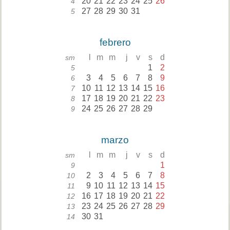
20
21
22
23
24
25
26
4
27
28
29
30
31
5
febrero
l
m
m
j
v
s
d
sm
1
2
5
3
4
5
6
7
8
9
6
10
11
12
13
14
15
16
7
17
18
19
20
21
22
23
8
24
25
26
27
28
29
9
marzo
l
m
m
j
v
s
d
sm
1
9
2
3
4
5
6
7
8
10
9
10
11
12
13
14
15
11
16
17
18
19
20
21
22
12
23
24
25
26
27
28
29
13
30
31
14