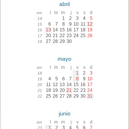
abril
l
m
m
j
v
s
d
sm
1
2
3
4
5
14
6
7
8
9
10
11
12
15
13
14
15
16
17
18
19
16
20
21
22
23
24
25
26
17
27
28
29
30
18
mayo
l
m
m
j
v
s
d
sm
1
2
3
18
4
5
6
7
8
9
10
19
11
12
13
14
15
16
17
20
18
19
20
21
22
23
24
21
25
26
27
28
29
30
31
22
junio
l
m
m
j
v
s
d
sm
1
2
3
4
5
6
7
23