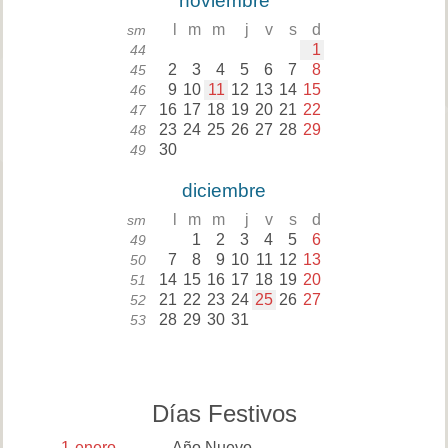
noviembre
l
m
m
j
v
s
d
sm
1
44
2
3
4
5
6
7
8
45
9
10
11
12
13
14
15
46
16
17
18
19
20
21
22
47
23
24
25
26
27
28
29
48
30
49
diciembre
l
m
m
j
v
s
d
sm
1
2
3
4
5
6
49
7
8
9
10
11
12
13
50
14
15
16
17
18
19
20
51
21
22
23
24
25
26
27
52
28
29
30
31
53
Días Festivos
1
enero
Año Nuevo