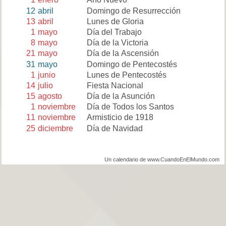
12
abril
Domingo de Resurrección
13
abril
Lunes de Gloria
1
mayo
Día del Trabajo
8
mayo
Día de la Victoria
21
mayo
Día de la Ascensión
31
mayo
Domingo de Pentecostés
1
junio
Lunes de Pentecostés
14
julio
Fiesta Nacional
15
agosto
Día de la Asunción
1
noviembre
Día de Todos los Santos
11
noviembre
Armisticio de 1918
25
diciembre
Día de Navidad
Un calendario de www.CuandoEnElMundo.com