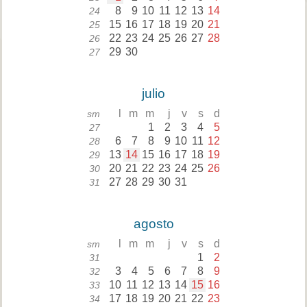
8
9
10
11
12
13
14
24
15
16
17
18
19
20
21
25
22
23
24
25
26
27
28
26
29
30
27
julio
l
m
m
j
v
s
d
sm
1
2
3
4
5
27
6
7
8
9
10
11
12
28
13
14
15
16
17
18
19
29
20
21
22
23
24
25
26
30
27
28
29
30
31
31
agosto
l
m
m
j
v
s
d
sm
1
2
31
3
4
5
6
7
8
9
32
10
11
12
13
14
15
16
33
17
18
19
20
21
22
23
34